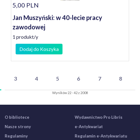
5,00 PLN
Jan Muszyński: w 40-lecie pracy
zawodowej
1 produkt/y
Dodaj do Koszyka
3
4
5
6
7
8
Wyników 22 - 42 z 2008
O bibliotece
Wydawnictwo Pro Libris
Nasze strony
e-Antykwariat
Regulaminy
Regulamin e-Antykwariatu