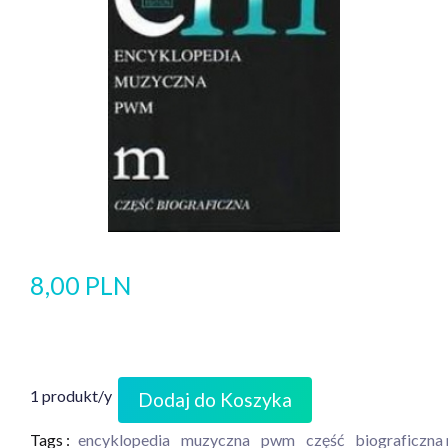
8,00 PLN
1 produkt/y
Dodaj do Koszyka
Tags :
encyklopedia
muzyczna
pwm
część
biograficzna