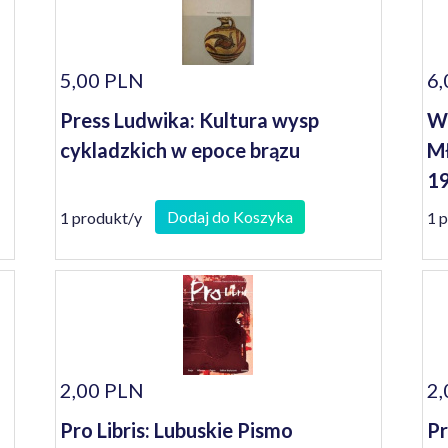
5,00 PLN
6,
Press Ludwika: Kultura wysp
Wo
cykladzkich w epoce brązu
Mł
1
Dodaj do Koszyka
1 produkt/y
1 
2,00 PLN
2,
Pro Libris: Lubuskie Pismo
Pr