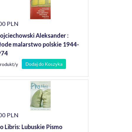
00 PLN
jciechowski Aleksander :
ode malarstwo polskie 1944-
974
Dodaj do Koszyka
produkt/y
00 PLN
o Libris: Lubuskie Pismo