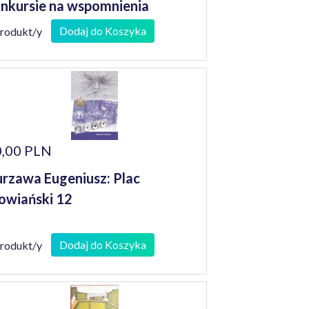
nkursie na wspomnienia
niorów
Dodaj do Koszyka
produkt/y
,00 PLN
rzawa Eugeniusz: Plac
owiański 12
Dodaj do Koszyka
produkt/y