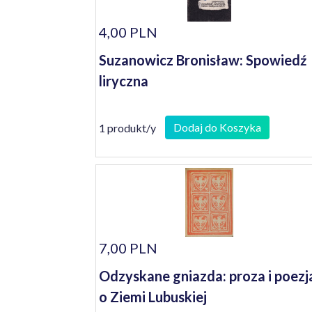
4,00 PLN
Suzanowicz Bronisław: Spowiedź
liryczna
Dodaj do Koszyka
1 produkt/y
7,00 PLN
Odzyskane gniazda: proza i poezj
o Ziemi Lubuskiej