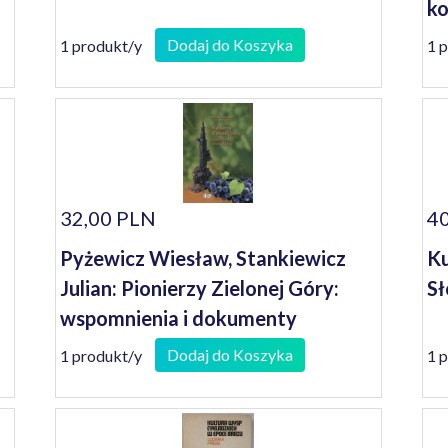
ko
se
Dodaj do Koszyka
1 produkt/y
1 
32,00 PLN
40
Pyżewicz Wiesław, Stankiewicz
Ku
Julian: Pionierzy Zielonej Góry:
Sł
wspomnienia i dokumenty
Dodaj do Koszyka
1 produkt/y
1 