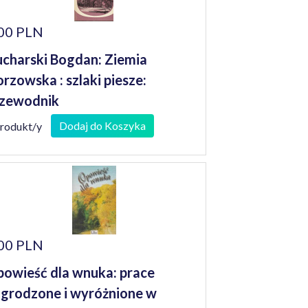
00 PLN
charski Bogdan: Ziemia
rzowska : szlaki piesze:
zewodnik
Dodaj do Koszyka
produkt/y
00 PLN
owieść dla wnuka: prace
grodzone i wyróżnione w