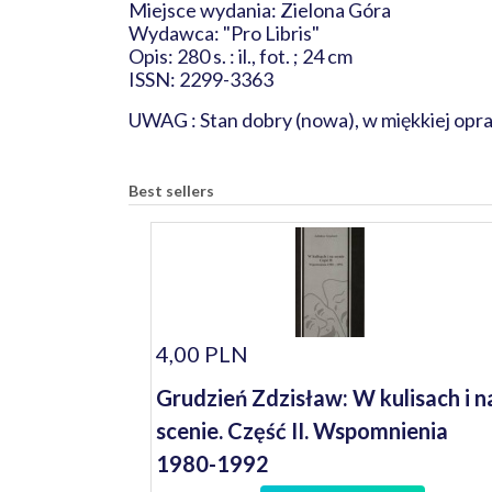
Miejsce wydania: Zielona Góra
Wydawca: "Pro Libris"
Opis: 280 s. : il., fot. ; 24 cm
ISSN: 2299-3363
UWAG : Stan dobry (nowa), w miękkiej opr
Best sellers
4,00 PLN
Grudzień Zdzisław: W kulisach i n
scenie. Część II. Wspomnienia
1980-1992