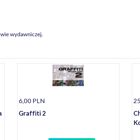
awie wydawniczej.
6,00 PLN
25
a
Graffiti 2
Ch
Ko