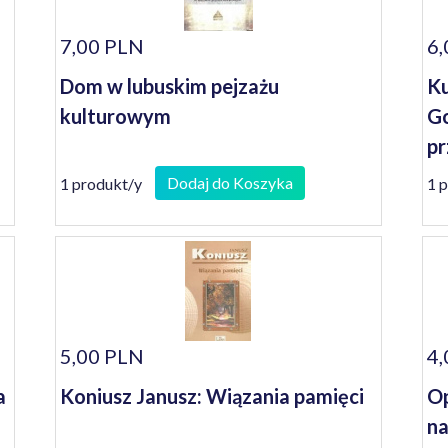
7,00 PLN
6,
Dom w lubuskim pejzażu
Ku
kulturowym
Go
pr
Dodaj do Koszyka
1 produkt/y
1 
5,00 PLN
4,
a
Koniusz Janusz: Wiązania pamięci
Op
na