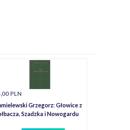
,00 PLN
mielewski Grzegorz: Głowice z
łbacza, Szadzka i Nowogardu