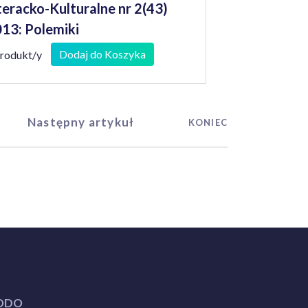
teracko-Kulturalne nr 2(43)
13: Polemiki
Dodaj do Koszyka
produkt/y
Następny artykuł
KONIEC
ODO