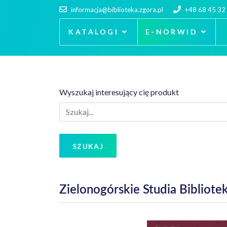
informacja@biblioteka.zgora.pl
+48 68 45 32
KATALOGI
E-NORWID
Wyszukaj interesujący cię produkt
SZUKAJ
Zielonogórskie Studia Bibliot