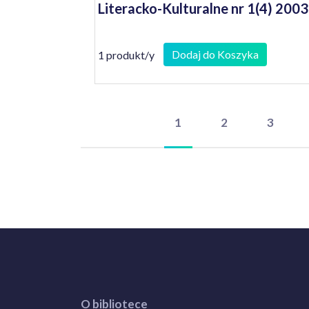
Literacko-Kulturalne nr 1(4) 2003
Dodaj do Koszyka
1 produkt/y
1
2
3
O bibliotece