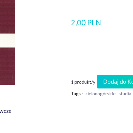
2,00 PLN
Dodaj do K
1 produkt/y
Tags :
zielonogórskie
studia
awcze