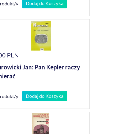
Dodaj do Koszyka
produkt/y
00 PLN
rowicki Jan: Pan Kepler raczy
ierać
Dodaj do Koszyka
produkt/y