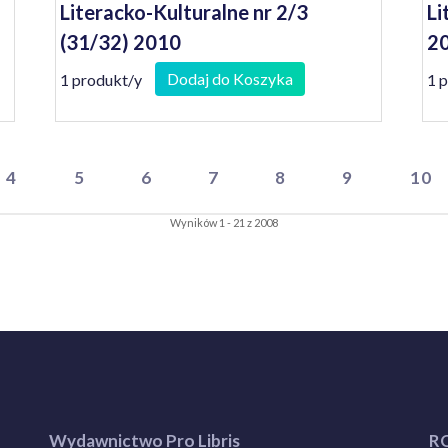
Literacko-Kulturalne nr 2/3
Li
(31/32) 2010
20
Dodaj do Koszyka
1 produkt/y
1 
4
5
6
7
8
9
10
Wyników 1 - 21 z 2008
Wydawnictwo Pro Libris
R