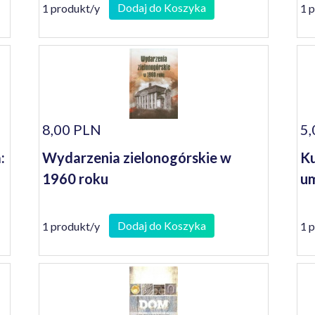
Dodaj do Koszyka
1 produkt/y
1 
8,00 PLN
5,
:
Wydarzenia zielonogórskie w
Ku
1960 roku
um
Dodaj do Koszyka
1 produkt/y
1 