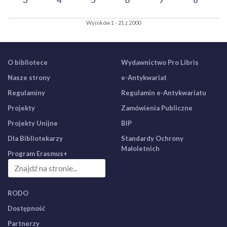
Wyników 1 - 21 z 2000
O bibliotece
Wydawnictwo Pro Libris
Nasze strony
e-Antykwariat
Regulaminy
Regulamin e-Antykwariatu
Projekty
Zamówienia Publiczne
Projekty Unijne
BIP
Dla Bibliotekarzy
Standardy Ochrony
Małoletnich
Program Erasmus+
RODO
Dostępność
Partnerzy