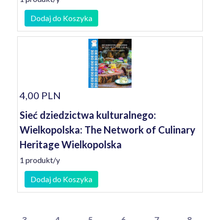
Dodaj do Koszyka
4,00 PLN
Sieć dziedzictwa kulturalnego:
Wielkopolska: The Network of Culinary
Heritage Wielkopolska
1 produkt/y
Dodaj do Koszyka
3
4
5
6
7
8