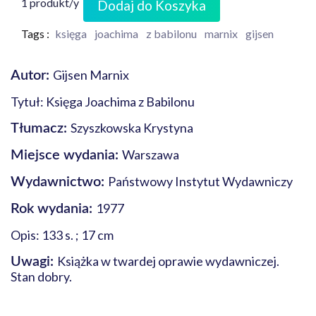
1 produkt/y
Dodaj do Koszyka
Tags :
księga
joachima
z babilonu
marnix
gijsen
Gijsen Marnix
Autor:
Tytuł: Księga Joachima z Babilonu
Szyszkowska Krystyna
Tłumacz:
Warszawa
Miejsce wydania:
Państwowy Instytut Wydawniczy
Wydawnictwo:
1977
Rok wydania:
Opis: 133 s. ; 17 cm
Książka w twardej oprawie wydawniczej.
Uwagi:
Stan dobry.