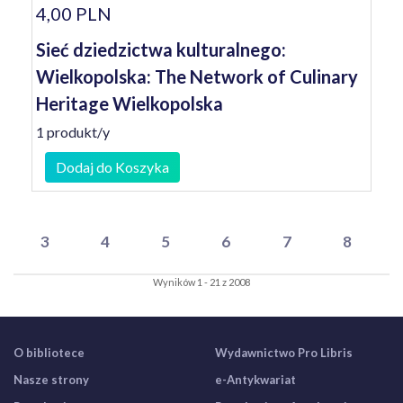
4,00 PLN
Sieć dziedzictwa kulturalnego:
Wielkopolska: The Network of Culinary
Heritage Wielkopolska
1 produkt/y
Dodaj do Koszyka
3
4
5
6
7
8
Wyników 1 - 21 z 2008
O bibliotece
Wydawnictwo Pro Libris
Nasze strony
e-Antykwariat