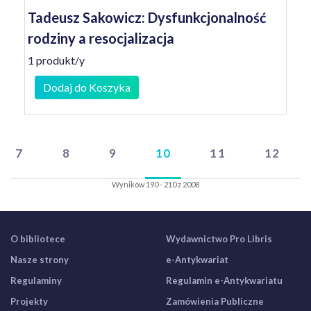
Tadeusz Sakowicz: Dysfunkcjonalność
rodziny a resocjalizacja
1 produkt/y
Dodaj do Koszyka
7
8
9
10
11
12
Wyników 190 - 210 z 2008
O bibliotece
Wydawnictwo Pro Libris
Nasze strony
e-Antykwariat
Regulaminy
Regulamin e-Antykwariatu
Projekty
Zamówienia Publiczne