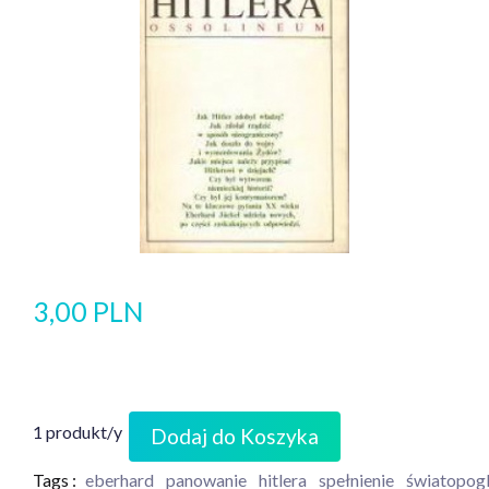
3,00 PLN
1 produkt/y
Dodaj do Koszyka
Tags :
eberhard
panowanie
hitlera
spełnienie
światopog