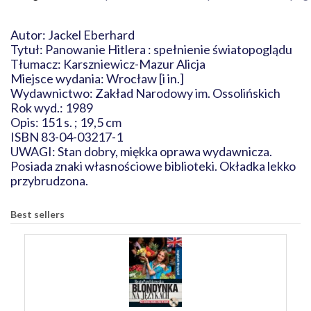
Autor: Jackel Eberhard
Tytuł: Panowanie Hitlera : spełnienie światopoglądu
Tłumacz: Karszniewicz-Mazur Alicja
Miejsce wydania: Wrocław [i in.]
Wydawnictwo: Zakład Narodowy im. Ossolińskich
Rok wyd.: 1989
Opis: 151 s. ; 19,5 cm
ISBN 83-04-03217-1
UWAGI: Stan dobry, miękka oprawa wydawnicza.
Posiada znaki własnościowe biblioteki. Okładka lekko
przybrudzona.
Best sellers