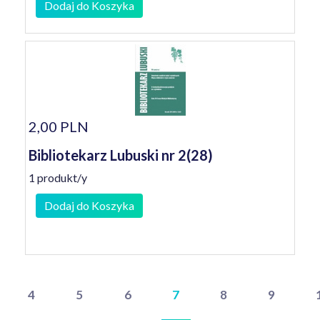
Dodaj do Koszyka
2,00 PLN
Bibliotekarz Lubuski nr 2(28)
1 produkt/y
Dodaj do Koszyka
4
5
6
7
8
9