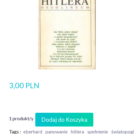
3,00 PLN
1 produkt/y
Dodaj do Koszyka
Tags :
eberhard
panowanie
hitlera
spełnienie
światopog