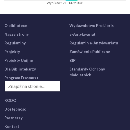
Wyników 127 - 147 z 2008
O bibliotece
Wydawnictwo Pro Libris
Nasze strony
e-Antykwariat
Regulaminy
Regulamin e-Antykwariatu
Projekty
Zamówienia Publiczne
Projekty Unijne
BIP
Dla Bibliotekarzy
Standardy Ochrony
Małoletnich
Program Erasmus+
RODO
Dostępność
Partnerzy
Kontakt