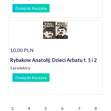
Dodaj do Koszyka
10,00 PLN
Rybakow Anatolij: Dzieci Arbatu t. 1 i 2
1 produkt/y
Dodaj do Koszyka
3
4
5
6
7
8