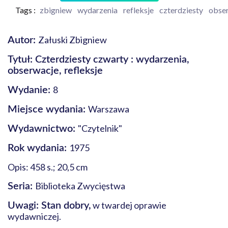
Tags :
zbigniew
wydarzenia
refleksje
czterdziesty
obse
Załuski Zbigniew
Autor:
Tytuł: Czterdziesty czwarty : wydarzenia,
obserwacje, refleksje
8
Wydanie:
Warszawa
Miejsce wydania:
"Czytelnik"
Wydawnictwo:
1975
Rok wydania:
Opis: 458 s.; 20,5 cm
Biblioteka Zwycięstwa
Seria:
w twardej oprawie
Uwagi: Stan dobry,
wydawniczej.