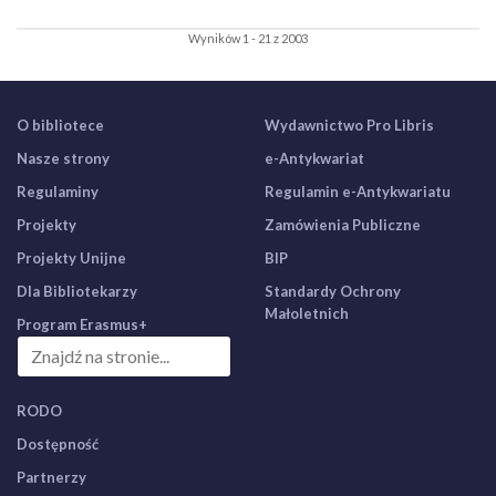
Wyników 1 - 21 z 2003
O bibliotece
Wydawnictwo Pro Libris
Nasze strony
e-Antykwariat
Regulaminy
Regulamin e-Antykwariatu
Projekty
Zamówienia Publiczne
Projekty Unijne
BIP
Dla Bibliotekarzy
Standardy Ochrony
Małoletnich
Program Erasmus+
RODO
Dostępność
Partnerzy