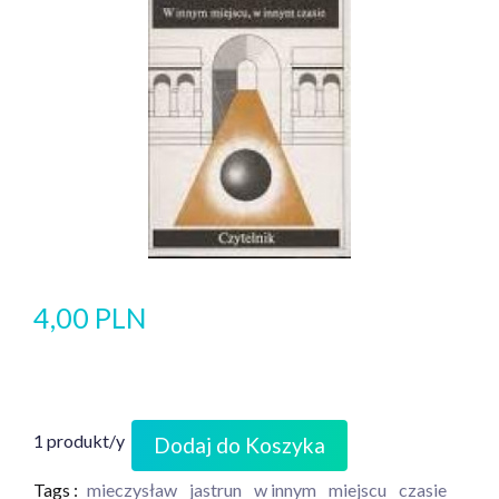
4,00 PLN
1 produkt/y
Dodaj do Koszyka
Tags :
mieczysław
jastrun
w innym
miejscu
czasie