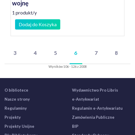
wojnę
1 produkt/y
Dodaj do Koszyka
3
4
5
6
7
8
Wyników 106 - 126 z 2008
O bibliotece
Wydawnictwo Pro Libris
Nasze strony
e-Antykwariat
Regulaminy
Regulamin e-Antykwariatu
Projekty
Zamówienia Publiczne
Projekty Unijne
BIP