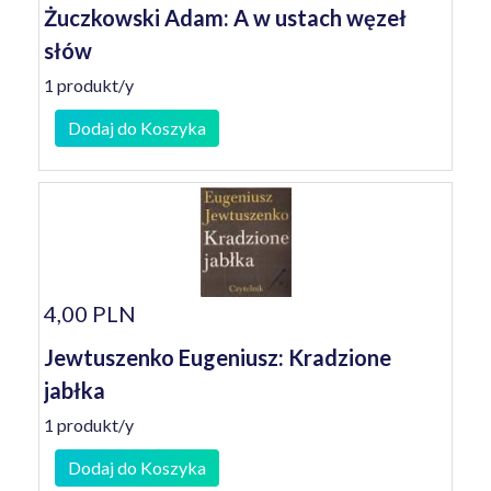
Żuczkowski Adam: A w ustach węzeł
słów
1 produkt/y
Dodaj do Koszyka
4,00 PLN
Jewtuszenko Eugeniusz: Kradzione
jabłka
1 produkt/y
Dodaj do Koszyka