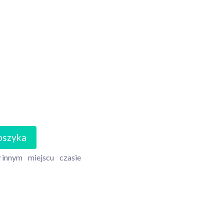
oszyka
 innym
miejscu
czasie