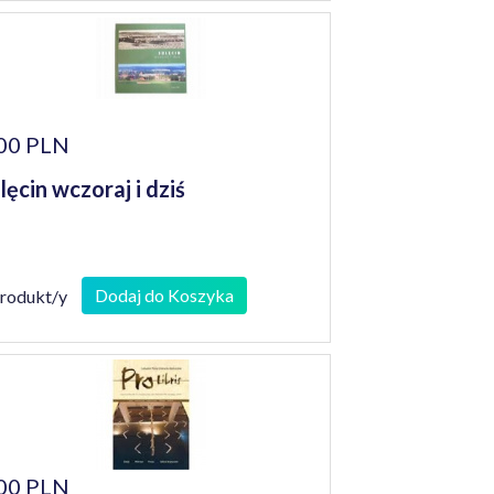
00 PLN
lęcin wczoraj i dziś
Dodaj do Koszyka
produkt/y
00 PLN