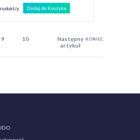
Dodaj do Koszyka
produkt/y
9
10
Następny
KONIEC
artykuł
ODO
stępność