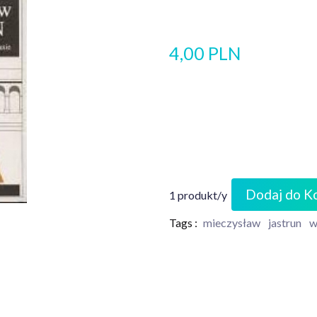
4,00 PLN
Dodaj do K
1 produkt/y
Tags :
mieczysław
jastrun
w