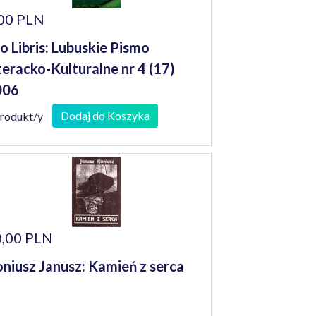
00 PLN
o Libris: Lubuskie Pismo
teracko-Kulturalne nr 4 (17)
006
Dodaj do Koszyka
produkt/y
,00 PLN
niusz Janusz: Kamień z serca