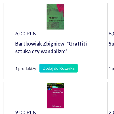
6,00 PLN
8,
Bartkowiak Zbigniew: "Graffiti -
Su
sztuka czy wandalizm"
Dodaj do Koszyka
1 produkt/y
1 
9,00 PLN
2,