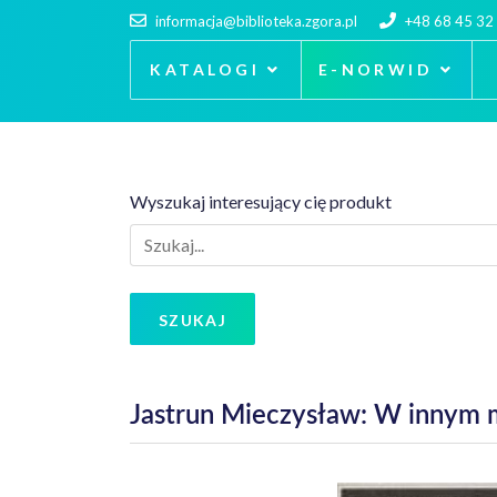
informacja@biblioteka.zgora.pl
+48 68 45 32
KATALOGI
E-NORWID
Wyszukaj interesujący cię produkt
SZUKAJ
Jastrun Mieczysław: W innym m