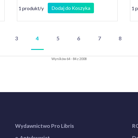
Dodaj do Koszyka
1 produkt/y
1 
3
4
5
6
7
8
Wyników 64 - 84 z 2008
Wydawnictwo Pro Libris
R
e-Antykwariat
Do