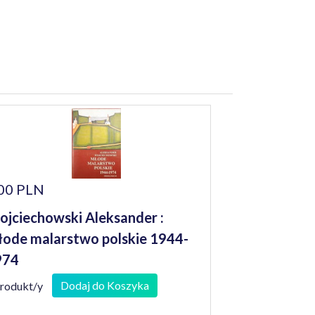
00 PLN
jciechowski Aleksander :
ode malarstwo polskie 1944-
974
Dodaj do Koszyka
produkt/y