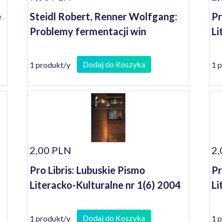
e
Steidl Robert, Renner Wolfgang:
Pr
Problemy fermentacji win
Li
Dodaj do Koszyka
1 produkt/y
1 
2,00 PLN
2,
Pro Libris: Lubuskie Pismo
Pr
Literacko-Kulturalne nr 1(6) 2004
Li
Dodaj do Koszyka
1 produkt/y
1 