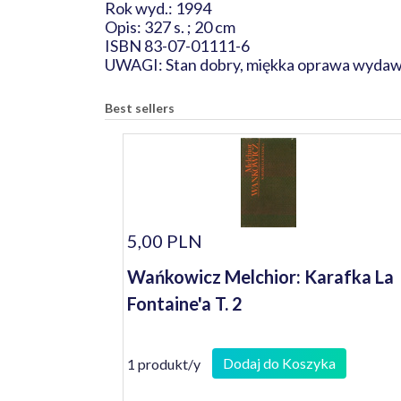
Rok wyd.: 1994
Opis: 327 s. ; 20 cm
ISBN 83-07-01111-6
UWAGI: Stan dobry, miękka oprawa wydaw
Best sellers
5,00 PLN
Wańkowicz Melchior: Karafka La
Fontaine'a T. 2
Dodaj do Koszyka
1 produkt/y