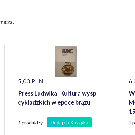
nicza.
5,00 PLN
6,
Press Ludwika: Kultura wysp
Wo
cykladzkich w epoce brązu
Mł
1
Dodaj do Koszyka
1 produkt/y
1 