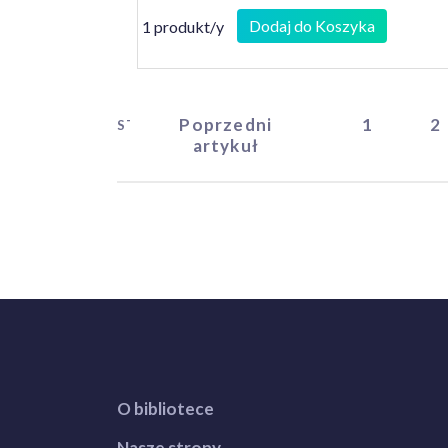
Dodaj do Koszyka
1 produkt/y
Poprzedni
1
2
START
artykuł
O bibliotece
Nasze strony