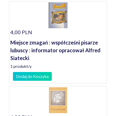
4,00 PLN
Miejsce zmagań : współcześni pisarze
lubuscy : informator opracował Alfred
Siatecki
1 produkt/y
Dodaj do Koszyka