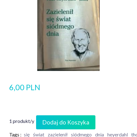
6,00 PLN
1 produkt/y
Dodaj do Koszyka
Tags :
się
świat
zazielenił
siódmego
dnia
heyerdahl
th