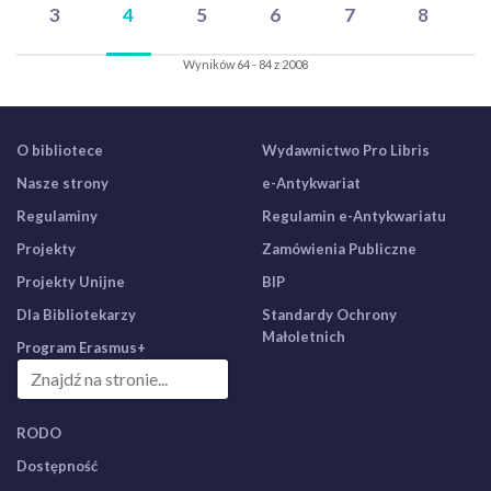
3
4
5
6
7
8
Wyników 64 - 84 z 2008
O bibliotece
Wydawnictwo Pro Libris
Nasze strony
e-Antykwariat
Regulaminy
Regulamin e-Antykwariatu
Projekty
Zamówienia Publiczne
Projekty Unijne
BIP
Dla Bibliotekarzy
Standardy Ochrony
Małoletnich
Program Erasmus+
RODO
Dostępność