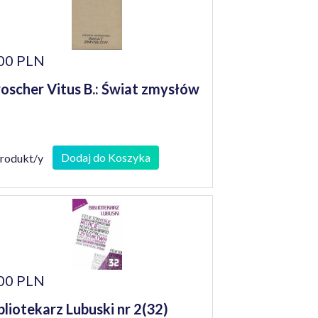
00 PLN
oscher Vitus B.: Świat zmysłów
Dodaj do Koszyka
produkt/y
00 PLN
bliotekarz Lubuski nr 2(32)