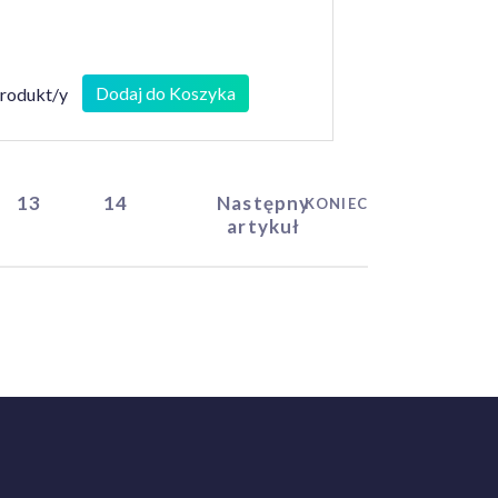
Dodaj do Koszyka
produkt/y
13
14
Następny
KONIEC
artykuł