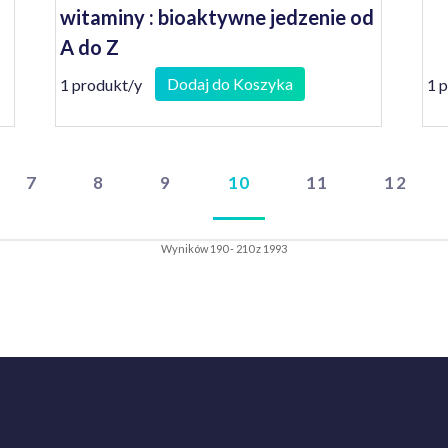
witaminy : bioaktywne jedzenie od
A do Z
Dodaj do Koszyka
1 produkt/y
1 
7
8
9
10
11
12
Wyników 190 - 210 z 1993