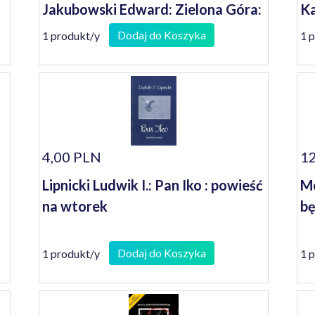
Jakubowski Edward: Zielona Góra:
Ka
miasto Winobrania
Dodaj do Koszyka
1 produkt/y
1 
4,00 PLN
12
Lipnicki Ludwik I.: Pan Iko : powieść
Mo
na wtorek
bę
Dodaj do Koszyka
1 produkt/y
1 