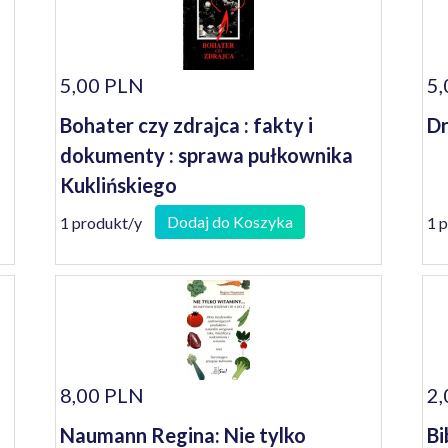
5,00 PLN
5,
Bohater czy zdrajca : fakty i
Dr
dokumenty : sprawa pułkownika
Kuklińskiego
Dodaj do Koszyka
1 produkt/y
1 
8,00 PLN
2,
Naumann Regina: Nie tylko
Bi