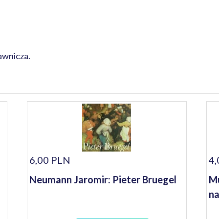
awnicza.
6,00 PLN
4,
Neumann Jaromir: Pieter Bruegel
Mu
n