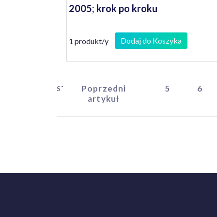
2005; krok po kroku
Dodaj do Koszyka
1 produkt/y
Poprzedni
5
6
START
artykuł