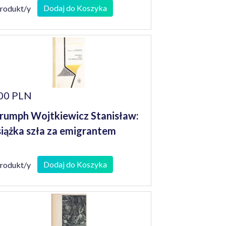
Dodaj do Koszyka
produkt/y
00 PLN
rumph Wojtkiewicz Stanisław:
iążka szła za emigrantem
Dodaj do Koszyka
produkt/y