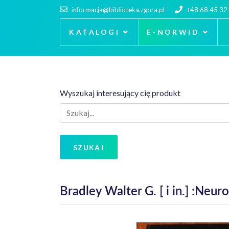
informacja@biblioteka.zgora.pl
+48 68 45 32
KATALOGI
E-NORWID
Wyszukaj interesujący cię produkt
SZUKAJ
Bradley Walter G. [ i in.] :Neur