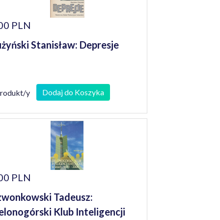
00 PLN
żyński Stanisław: Depresje
Dodaj do Koszyka
produkt/y
00 PLN
wonkowski Tadeusz:
elonogórski Klub Inteligencji