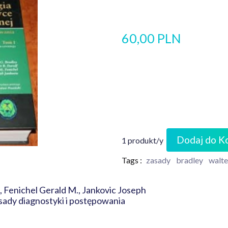
60,00 PLN
Dodaj do K
1 produkt/y
Tags :
zasady
bradley
walte
, Fenichel Gerald M., Jankovic Joseph
 zasady diagnostyki i postępowania