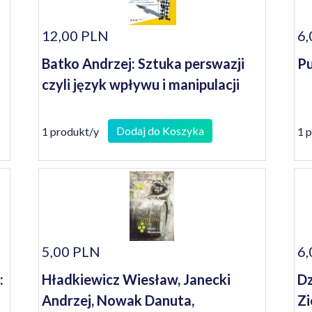
12,00 PLN
6,
Batko Andrzej: Sztuka perswazji
Pu
czyli język wpływu i manipulacji
Dodaj do Koszyka
1 produkt/y
1 
5,00 PLN
6,
:
Hładkiewicz Wiesław, Janecki
Dz
Andrzej, Nowak Danuta,
Zi