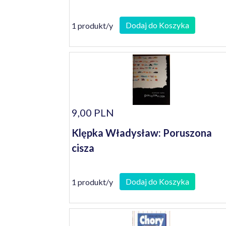
Dodaj do Koszyka
1 produkt/y
9,00 PLN
Klępka Władysław: Poruszona
cisza
Dodaj do Koszyka
1 produkt/y