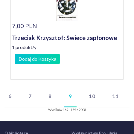
7,00 PLN
Trzeciak Krzysztof: Świece zapłonowe
1 produkt/y
Dodaj do Koszyka
6
7
8
9
10
11
Wyników 169 - 189 z 2008
O bibliotece
Wydawnictwo Pro Libris