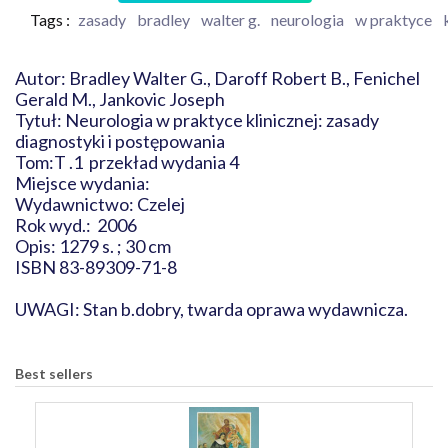
Tags :
zasady
bradley
walter g.
neurologia
w praktyce
Autor: Bradley Walter G., Daroff Robert B., Fenichel
Gerald M., Jankovic Joseph
Tytuł: Neurologia w praktyce klinicznej: zasady
diagnostyki i postępowania
Tom:T .1 przekład wydania 4
Miejsce wydania:
Wydawnictwo: Czelej
Rok wyd.: 2006
Opis: 1279 s. ; 30 cm
ISBN 83-89309-71-8
UWAGI: Stan b.dobry, twarda oprawa wydawnicza.
Best sellers