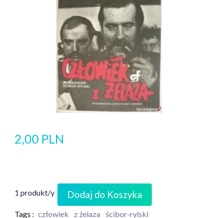
2,00 PLN
1 produkt/y
Dodaj do Koszyka
Tags :
człowiek
z żelaza
ścibor-rylski