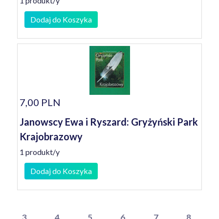
1 produkt/y
Dodaj do Koszyka
7,00 PLN
Janowscy Ewa i Ryszard: Gryżyński Park
Krajobrazowy
1 produkt/y
Dodaj do Koszyka
3
4
5
6
7
8