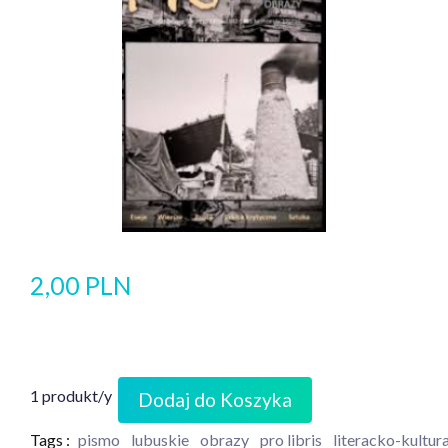
2,00 PLN
1 produkt/y
Dodaj do Koszyka
Tags :
pismo
lubuskie
obrazy
pro libris
literacko-kultur