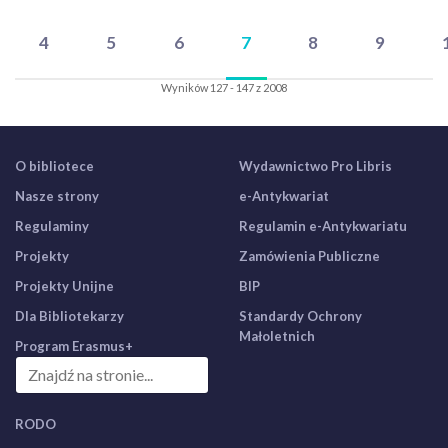
4
5
6
7
8
9
Wyników 127 - 147 z 2008
O bibliotece
Wydawnictwo Pro Libris
Nasze strony
e-Antykwariat
Regulaminy
Regulamin e-Antykwariatu
Projekty
Zamówienia Publiczne
Projekty Unijne
BIP
Dla Bibliotekarzy
Standardy Ochrony
Małoletnich
Program Erasmus+
RODO