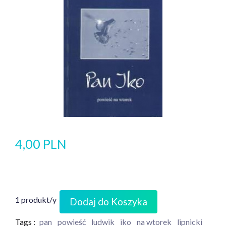
4,00 PLN
1 produkt/y
Dodaj do Koszyka
Tags :
pan
powieść
ludwik
iko
na wtorek
lipnicki