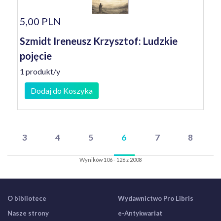
5,00 PLN
Szmidt Ireneusz Krzysztof: Ludzkie
pojęcie
1 produkt/y
Dodaj do Koszyka
3
4
5
6
7
8
Wyników 106 - 126 z 2008
O bibliotece
Wydawnictwo Pro Libris
Nasze strony
e-Antykwariat