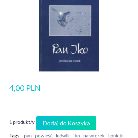
4,00 PLN
1 produkt/y
Dodaj do Koszyka
Tags :
pan
powieść
ludwik
iko
na wtorek
lipnicki