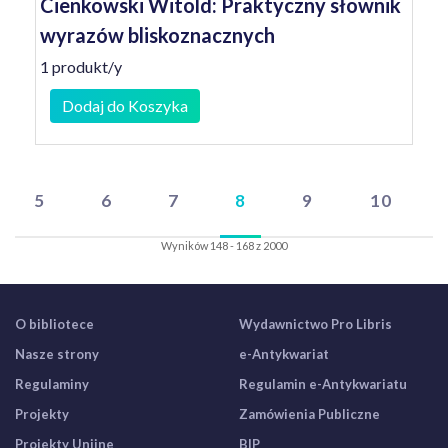
Cienkowski Witold: Praktyczny słownik
wyrazów bliskoznacznych
1 produkt/y
Dodaj do Koszyka
5
6
7
8
9
10
Wyników 148 - 168 z 2000
O bibliotece
Wydawnictwo Pro Libris
Nasze strony
e-Antykwariat
Regulaminy
Regulamin e-Antykwariatu
Projekty
Zamówienia Publiczne
Projekty Unijne
BIP