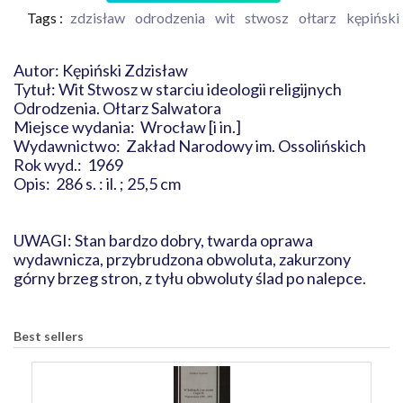
Tags :
zdzisław
odrodzenia
wit
stwosz
ołtarz
kępiński
Autor: Kępiński Zdzisław
Tytuł: Wit Stwosz w starciu ideologii religijnych
Odrodzenia. Ołtarz Salwatora
Miejsce wydania: Wrocław [i in.]
Wydawnictwo: Zakład Narodowy im. Ossolińskich
Rok wyd.: 1969
Opis: 286 s. : il. ; 25,5 cm
UWAGI: Stan bardzo dobry, twarda oprawa
wydawnicza, przybrudzona obwoluta, zakurzony
górny brzeg stron, z tyłu obwoluty ślad po nalepce.
Best sellers