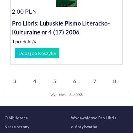
2,00 PLN
Pro Libris: Lubuskie Pismo Literacko-
Kulturalne nr 4 (17) 2006
1 produkt/y
Dodaj do Koszyka
3
4
5
6
7
8
Wyników 1 - 21 z 2008
O bibliotece
Wydawnictwo Pro Libris
Nasze strony
e-Antykwariat