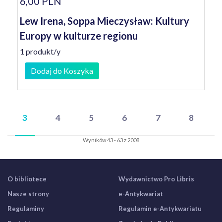
6,00 PLN
Lew Irena, Soppa Mieczysław: Kultury
Europy w kulturze regionu
1 produkt/y
Dodaj do Koszyka
3
4
5
6
7
8
Wyników 43 - 63 z 2008
O bibliotece
Wydawnictwo Pro Libris
Nasze strony
e-Antykwariat
Regulaminy
Regulamin e-Antykwariatu