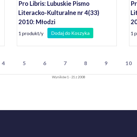
Pro Libris: Lubuskie Pismo
Pr
Literacko-Kulturalne nr 4(33)
Li
2010: Młodzi
2
Dodaj do Koszyka
1 produkt/y
1 
4
5
6
7
8
9
10
Wyników 1 - 21 z 2008