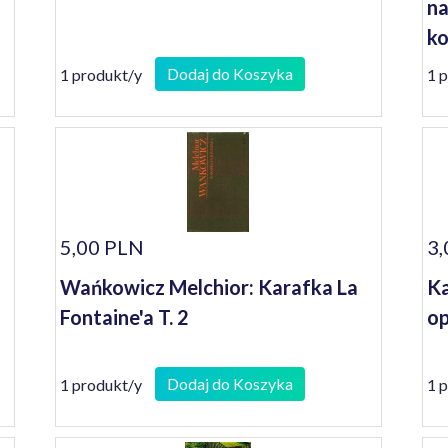
na
ko
se
Dodaj do Koszyka
1 produkt/y
1 
5,00 PLN
3,
Wańkowicz Melchior: Karafka La
Ka
Fontaine'a T. 2
op
Dodaj do Koszyka
1 produkt/y
1 