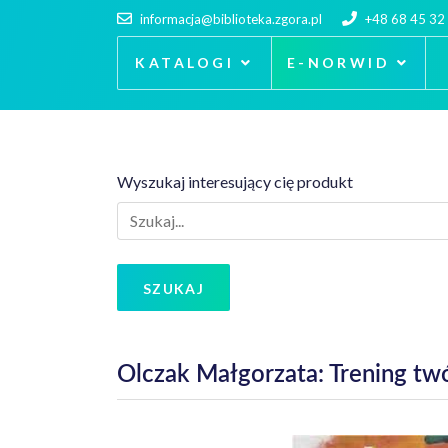
informacja@biblioteka.zgora.pl
+48 68 45 32
KATALOGI
E-NORWID
Wyszukaj interesujący cię produkt
SZUKAJ
Olczak Małgorzata: Trening tw