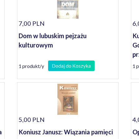
7,00 PLN
6,
Dom w lubuskim pejzażu
Ku
kulturowym
Go
pr
Dodaj do Koszyka
1 produkt/y
1 
5,00 PLN
4,
a
Koniusz Janusz: Wiązania pamięci
Op