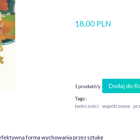
18,00 PLN
Dodaj do K
1 produkt/y
Tags :
twórczości
współczesna
pr
 i efektywna forma wychowania przez sztukę