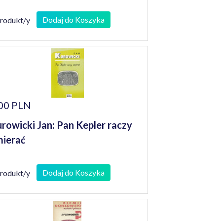
Dodaj do Koszyka
produkt/y
00 PLN
rowicki Jan: Pan Kepler raczy
ierać
Dodaj do Koszyka
produkt/y