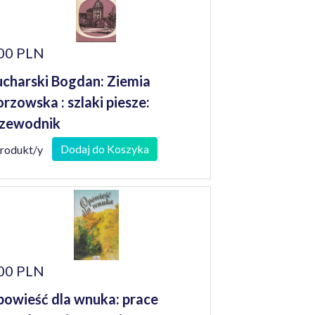
00 PLN
charski Bogdan: Ziemia
rzowska : szlaki piesze:
zewodnik
Dodaj do Koszyka
produkt/y
00 PLN
owieść dla wnuka: prace