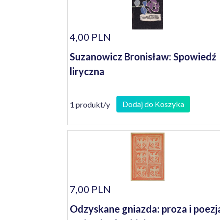
4,00 PLN
Suzanowicz Bronisław: Spowiedź
liryczna
Dodaj do Koszyka
1 produkt/y
7,00 PLN
Odzyskane gniazda: proza i poezj