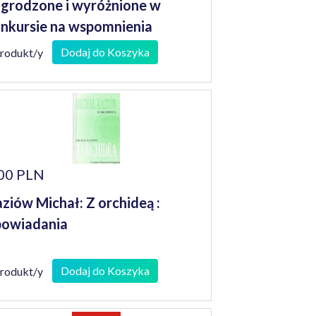
grodzone i wyróżnione w
nkursie na wspomnienia
niorów
Dodaj do Koszyka
produkt/y
00 PLN
ziów Michał: Z orchideą :
owiadania
Dodaj do Koszyka
produkt/y