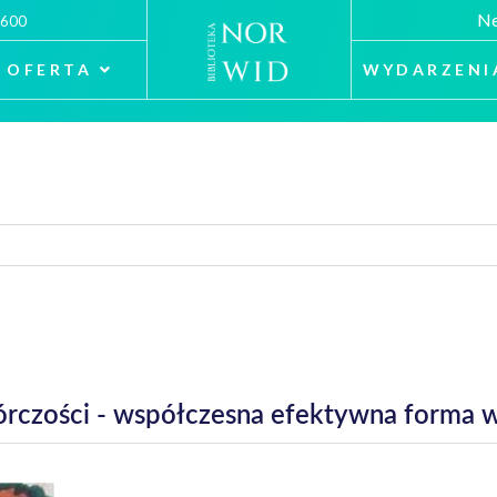
Ne
 600
OFERTA
WYDARZENI
órczości - współczesna efektywna forma 