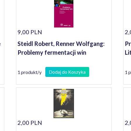
9,00 PLN
2,
e
Steidl Robert, Renner Wolfgang:
Pr
Problemy fermentacji win
Li
Dodaj do Koszyka
1 produkt/y
1 
2,00 PLN
2,