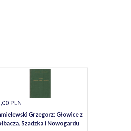
,00 PLN
mielewski Grzegorz: Głowice z
łbacza, Szadzka i Nowogardu