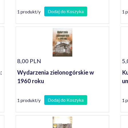
Dodaj do Koszyka
1 produkt/y
1 
8,00 PLN
5,
:
Wydarzenia zielonogórskie w
Ku
1960 roku
um
Dodaj do Koszyka
1 produkt/y
1 