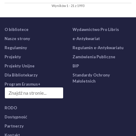
Wyników 1 - 21 z 1993
O bibliotece
Wydawnictwo Pro Libris
Nasze strony
e-Antykwariat
Regulaminy
Regulamin e-Antykwariatu
Projekty
Zamówienia Publiczne
Projekty Unijne
BIP
Dla Bibliotekarzy
Standardy Ochrony
Małoletnich
Program Erasmus+
RODO
Dostępność
Partnerzy
Kontakt