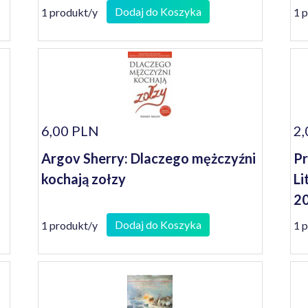
Dodaj do Koszyka
1 produkt/y
1 
6,00 PLN
2,
Argov Sherry: Dlaczego mężczyźni
Pr
kochają zołzy
Li
2
Dodaj do Koszyka
1 produkt/y
1 