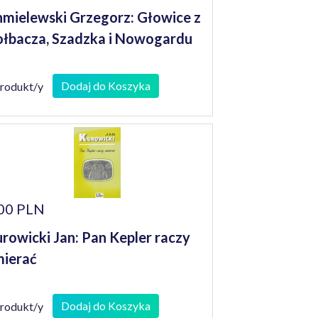
mielewski Grzegorz: Głowice z
łbacza, Szadzka i Nowogardu
Dodaj do Koszyka
produkt/y
00 PLN
rowicki Jan: Pan Kepler raczy
ierać
Dodaj do Koszyka
produkt/y