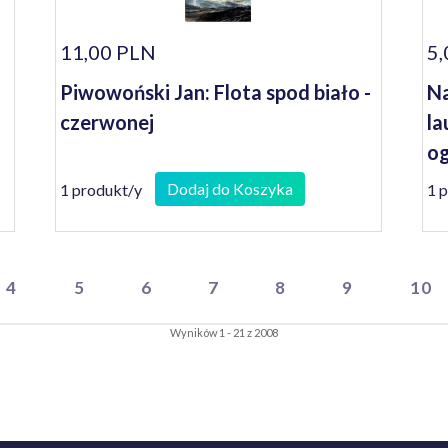
11,00 PLN
5,
Piwowoński Jan: Flota spod biało -
Na
czerwonej
la
og
W
Dodaj do Koszyka
1 produkt/y
1 
4
5
6
7
8
9
10
Wyników 1 - 21 z 2008