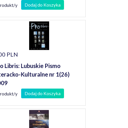
Dodaj do Koszyka
produkt/y
00 PLN
o Libris: Lubuskie Pismo
teracko-Kulturalne nr 1(26)
009
Dodaj do Koszyka
produkt/y