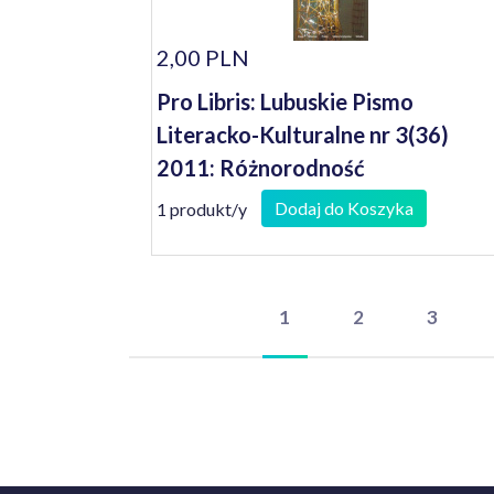
2,00 PLN
Pro Libris: Lubuskie Pismo
Literacko-Kulturalne nr 3(36)
2011: Różnorodność
Dodaj do Koszyka
1 produkt/y
1
2
3