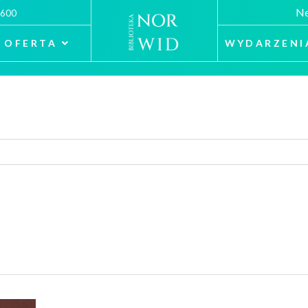
Ne
 600
OFERTA
WYDARZENI