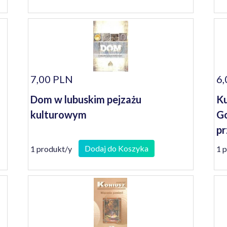
7,00 PLN
6,
Dom w lubuskim pejzażu
Ku
kulturowym
Go
pr
Dodaj do Koszyka
1 produkt/y
1 