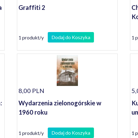
a
Graffiti 2
Ch
Ko
Dodaj do Koszyka
1 produkt/y
1 
8,00 PLN
5,
:
Wydarzenia zielonogórskie w
Ku
1960 roku
um
Dodaj do Koszyka
1 produkt/y
1 