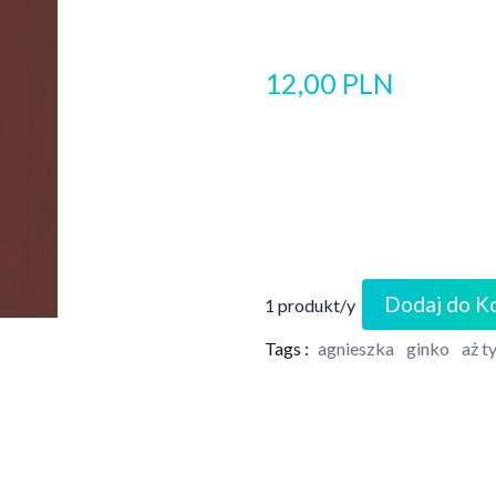
12,00 PLN
Dodaj do K
1 produkt/y
Tags :
agnieszka
ginko
aż t