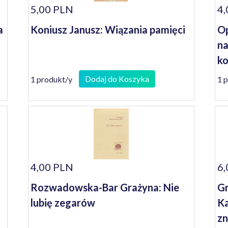
5,00 PLN
4,
a
Koniusz Janusz: Wiązania pamięci
Op
na
ko
se
Dodaj do Koszyka
1 produkt/y
1 
4,00 PLN
6,
Rozwadowska-Bar Grażyna: Nie
Gr
lubię zegarów
Ka
z