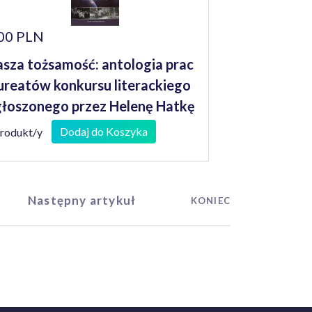
00 PLN
sza tożsamość: antologia prac
ureatów konkursu literackiego
łoszonego przez Helenę Hatkę
ojewodę Lubuskiego
Dodaj do Koszyka
produkt/y
Następny artykuł
KONIEC