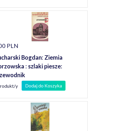
00 PLN
charski Bogdan: Ziemia
rzowska : szlaki piesze:
zewodnik
Dodaj do Koszyka
produkt/y