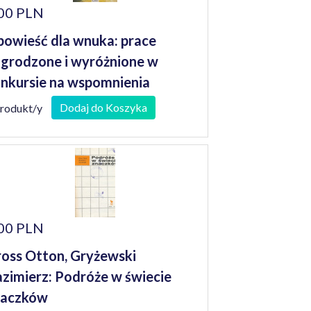
00 PLN
owieść dla wnuka: prace
grodzone i wyróżnione w
nkursie na wspomnienia
niorów
Dodaj do Koszyka
produkt/y
00 PLN
oss Otton, Gryżewski
zimierz: Podróże w świecie
naczków