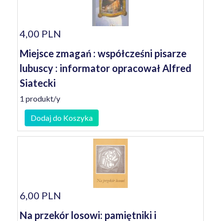
4,00 PLN
Miejsce zmagań : współcześni pisarze
lubuscy : informator opracował Alfred
Siatecki
1 produkt/y
Dodaj do Koszyka
6,00 PLN
Na przekór losowi: pamiętniki i