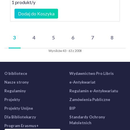
1 produkt/y
Dodaj do Koszyka
3
4
5
6
7
8
Wyników 43 - 63 z 2008
O bibliotece
Wydawnictwo Pro Libris
Nasze strony
e-Antykwariat
Regulaminy
Regulamin e-Antykwariatu
Projekty
Zamówienia Publiczne
Projekty Unijne
BIP
Dla Bibliotekarzy
Standardy Ochrony
Małoletnich
Program Erasmus+