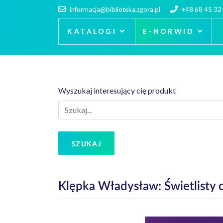
informacja@biblioteka.zgora.pl
+48 68 45 32
KATALOGI
E-NORWID
Wyszukaj interesujący cię produkt
SZUKAJ
Klępka Władysław: Świetlisty c