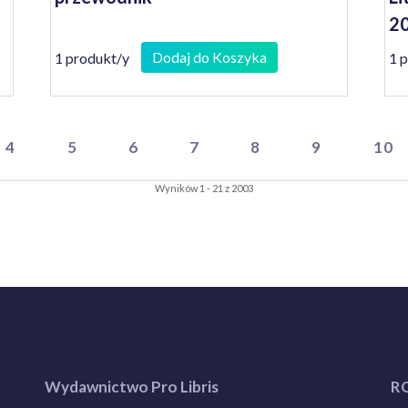
2
Dodaj do Koszyka
1 produkt/y
1 
4
5
6
7
8
9
10
Wyników 1 - 21 z 2003
Wydawnictwo Pro Libris
R