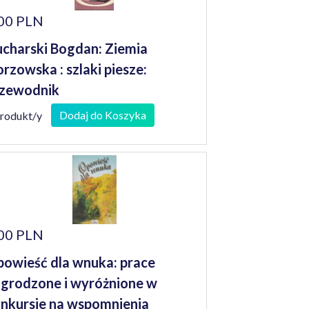
00 PLN
charski Bogdan: Ziemia
rzowska : szlaki piesze:
zewodnik
Dodaj do Koszyka
produkt/y
00 PLN
owieść dla wnuka: prace
grodzone i wyróżnione w
nkursie na wspomnienia