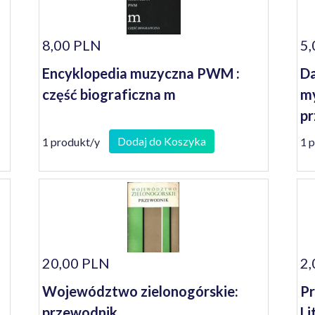
8,00 PLN
5,
Encyklopedia muzyczna PWM :
Da
część biograficzna m
my
pr
Dodaj do Koszyka
1 produkt/y
1 
20,00 PLN
2,
Województwo zielonogórskie:
Pr
przewodnik
Li