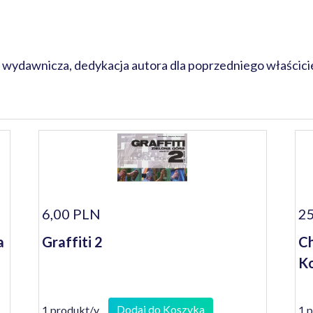
wydawnicza, dedykacja autora dla poprzedniego właścicie
6,00 PLN
25
a
Graffiti 2
Ch
Ko
Dodaj do Koszyka
1 produkt/y
1 