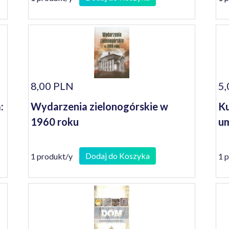
8,00 PLN
5,
:
Wydarzenia zielonogórskie w
Ku
1960 roku
um
Dodaj do Koszyka
1 produkt/y
1 