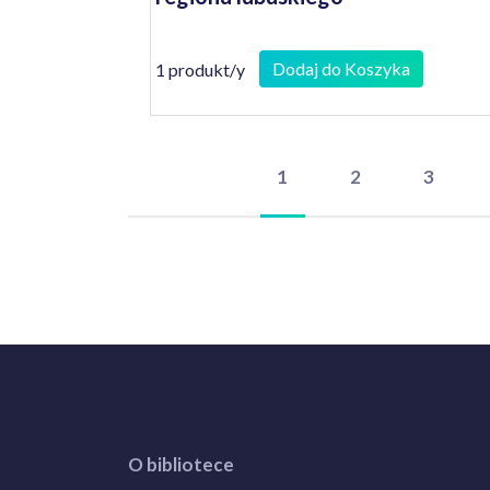
Dodaj do Koszyka
1 produkt/y
1
2
3
O bibliotece