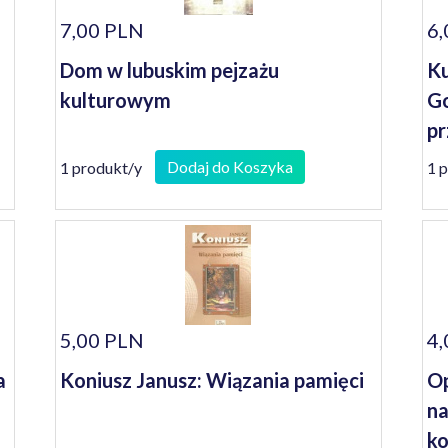
7,00 PLN
6,
Dom w lubuskim pejzażu
Ku
kulturowym
Go
pr
Dodaj do Koszyka
1 produkt/y
1 
5,00 PLN
4,
a
Koniusz Janusz: Wiązania pamięci
Op
na
ko