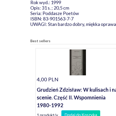
Rok wyd.: 1999
Opis: 31 s. ; 20,5 cm
Seria: Poddasze Poetów
ISBN: 83-901563-7-7
UWAGI: Stan bardzo dobry, miękka oprawa 
Best sellers
4,00 PLN
Grudzień Zdzisław: W kulisach i n
scenie. Część II. Wspomnienia
1980-1992
Dodaj do Koszyka
1 produkt/y