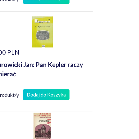
00 PLN
rowicki Jan: Pan Kepler raczy
ierać
Dodaj do Koszyka
produkt/y