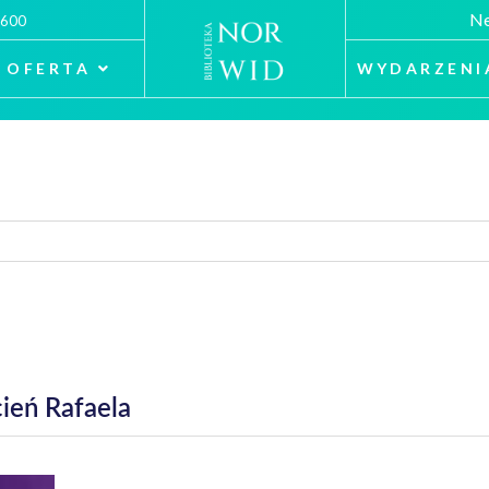
Ne
 600
OFERTA
WYDARZENI
ień Rafaela