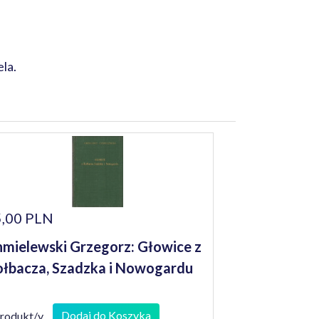
la.
,00 PLN
mielewski Grzegorz: Głowice z
łbacza, Szadzka i Nowogardu
Dodaj do Koszyka
produkt/y