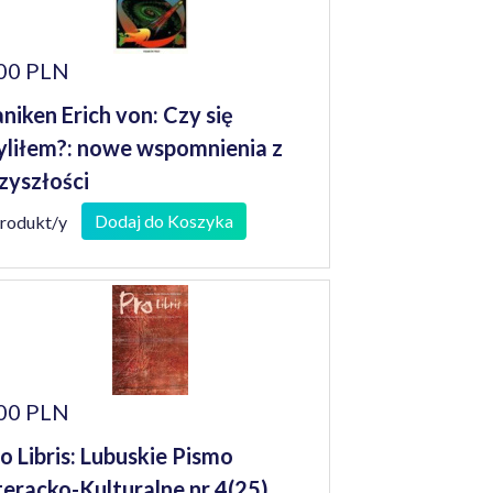
00 PLN
niken Erich von: Czy się
liłem?: nowe wspomnienia z
zyszłości
Dodaj do Koszyka
produkt/y
00 PLN
o Libris: Lubuskie Pismo
teracko-Kulturalne nr 4(25)