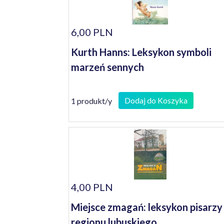
6,00 PLN
Kurth Hanns: Leksykon symboli
marzeń sennych
Dodaj do Koszyka
1 produkt/y
4,00 PLN
Miejsce zmagań: leksykon pisarzy
regionu lubuskiego