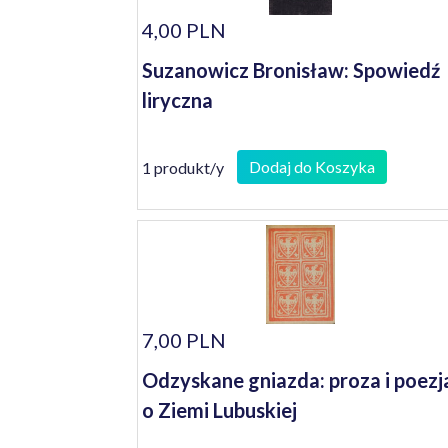
4,00 PLN
Suzanowicz Bronisław: Spowiedź
liryczna
Dodaj do Koszyka
1 produkt/y
7,00 PLN
Odzyskane gniazda: proza i poezj
o Ziemi Lubuskiej