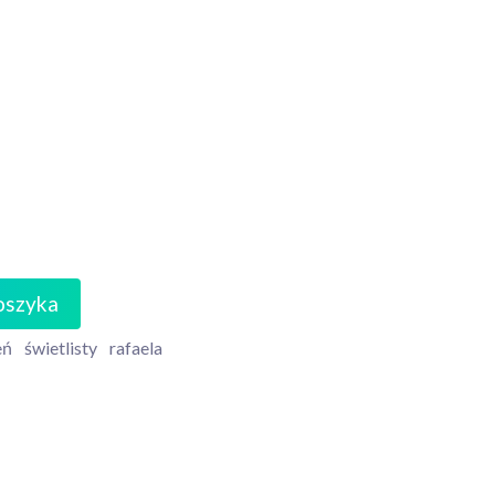
oszyka
eń
świetlisty
rafaela