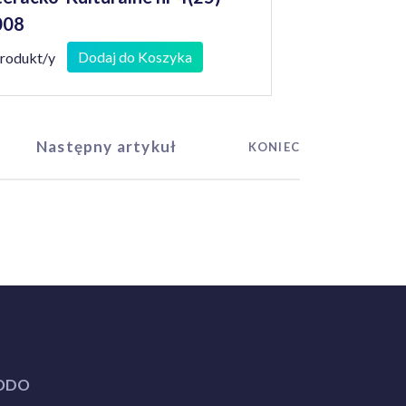
008
Dodaj do Koszyka
produkt/y
Następny artykuł
KONIEC
ODO