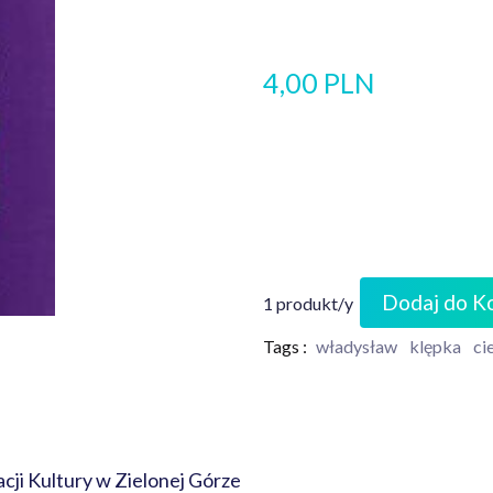
4,00 PLN
Dodaj do K
1 produkt/y
Tags :
władysław
klępka
ci
ji Kultury w Zielonej Górze