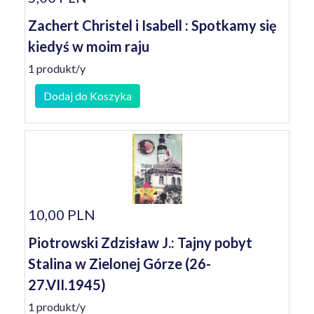
Zachert Christel i Isabell : Spotkamy się
kiedyś w moim raju
1 produkt/y
Dodaj do Koszyka
10,00 PLN
Piotrowski Zdzisław J.: Tajny pobyt
Stalina w Zielonej Górze (26-
27.VII.1945)
1 produkt/y