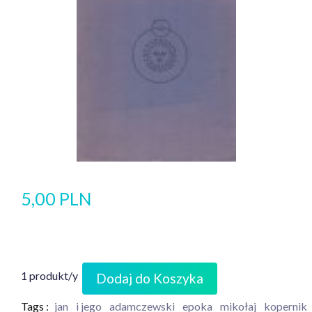
5,00 PLN
1 produkt/y
Dodaj do Koszyka
Tags :
jan
i jego
adamczewski
epoka
mikołaj
kopernik