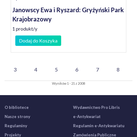
Janowscy Ewa i Ryszard: Gryżyński Park
Krajobrazowy
1 produkt/y
Dodaj do Koszyka
3
4
5
6
7
8
Wyników 1 - 21 z 2008
O bibliotece
Wydawnictwo Pro Libris
Nasze strony
e-Antykwariat
Regulaminy
Regulamin e-Antykwariatu
Projekty
Zamówienia Publiczne