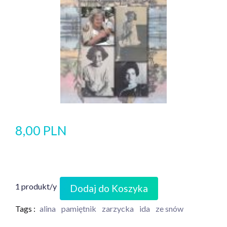
8,00 PLN
1 produkt/y
Dodaj do Koszyka
Tags :
alina
pamiętnik
zarzycka
ida
ze snów