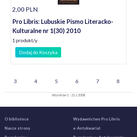
2,00 PLN
Pro Libris: Lubuskie Pismo Literacko-
Kulturalne nr 1(30) 2010
1 produkt/y
Dodaj do Koszyka
3
4
5
6
7
8
Wyników 1 - 21 z 2008
O bibliotece
Wydawnictwo Pro Libris
Nasze strony
e-Antykwariat