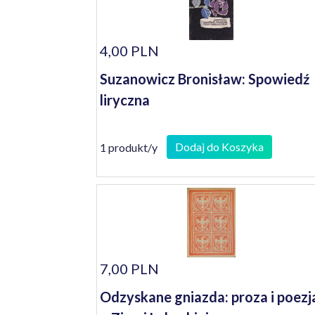
4,00 PLN
Suzanowicz Bronisław: Spowiedź
liryczna
Dodaj do Koszyka
1 produkt/y
7,00 PLN
Odzyskane gniazda: proza i poezj