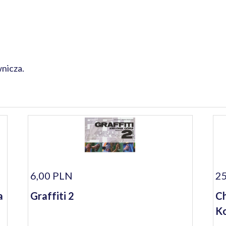
nicza.
6,00 PLN
25
a
Graffiti 2
Ch
Ko