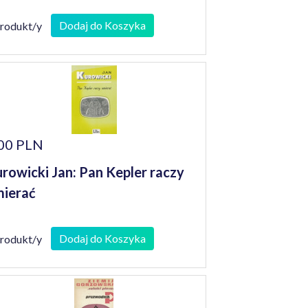
Dodaj do Koszyka
produkt/y
00 PLN
rowicki Jan: Pan Kepler raczy
ierać
Dodaj do Koszyka
produkt/y