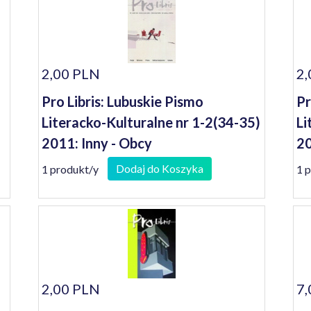
2,00 PLN
2,
Pro Libris: Lubuskie Pismo
Pr
Literacko-Kulturalne nr 1-2(34-35)
Li
2011: Inny - Obcy
2
Dodaj do Koszyka
1 produkt/y
1 
2,00 PLN
7,