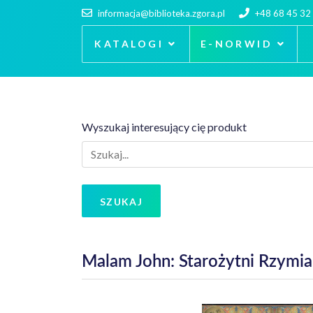
informacja@biblioteka.zgora.pl
+48 68 45 32
KATALOGI
E-NORWID
Wyszukaj interesujący cię produkt
SZUKAJ
Malam John: Starożytni Rzymia