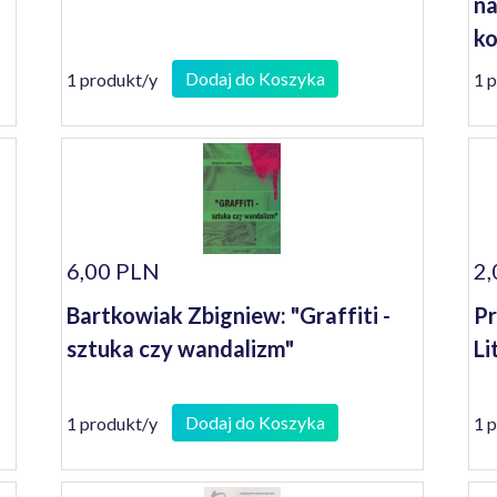
na
ko
se
Dodaj do Koszyka
1 produkt/y
1 
6,00 PLN
2,
Bartkowiak Zbigniew: "Graffiti -
Pr
sztuka czy wandalizm"
Li
Dodaj do Koszyka
1 produkt/y
1 