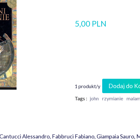
5,00 PLN
Dodaj do K
1 produkt/y
Tags :
john
rzymianie
mala
an, Cantucci Alessandro, Fabbruci Fabiano, Giampaia Saur