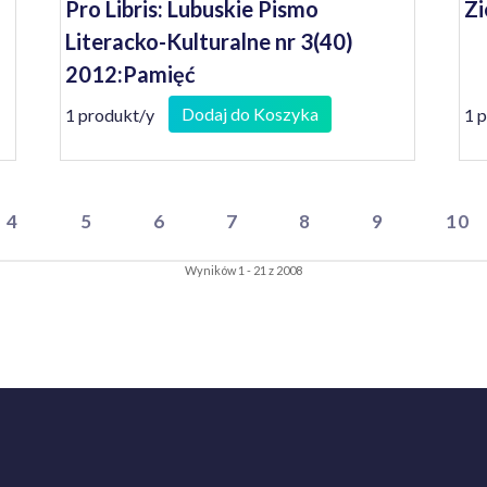
Pro Libris: Lubuskie Pismo
Zi
Literacko-Kulturalne nr 3(40)
2012:Pamięć
Dodaj do Koszyka
1 produkt/y
1 
4
5
6
7
8
9
10
Wyników 1 - 21 z 2008