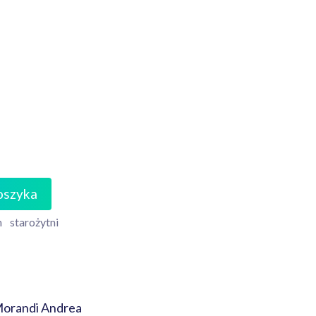
oszyka
m
starożytni
o, Morandi Andrea