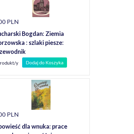
00 PLN
charski Bogdan: Ziemia
rzowska : szlaki piesze:
zewodnik
Dodaj do Koszyka
produkt/y
00 PLN
owieść dla wnuka: prace