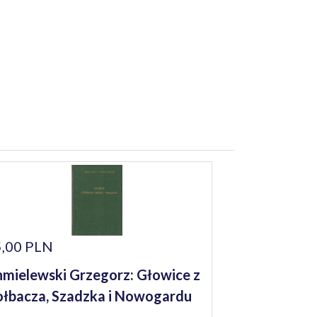
,00 PLN
mielewski Grzegorz: Głowice z
łbacza, Szadzka i Nowogardu