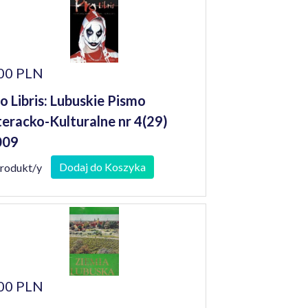
00 PLN
o Libris: Lubuskie Pismo
teracko-Kulturalne nr 4(29)
009
Dodaj do Koszyka
produkt/y
00 PLN