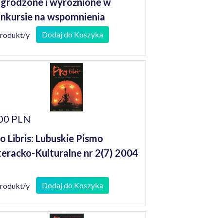
grodzone i wyróżnione w
nkursie na wspomnienia
niorów
Dodaj do Koszyka
produkt/y
00 PLN
o Libris: Lubuskie Pismo
teracko-Kulturalne nr 2(7) 2004
Dodaj do Koszyka
produkt/y