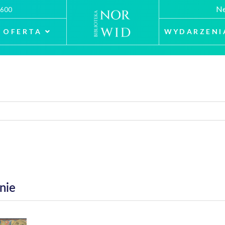
Ne
 600
OFERTA
WYDARZENI
nie