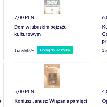
7,00 PLN
6,
Dom w lubuskim pejzażu
Ku
kulturowym
Go
pr
Dodaj do Koszyka
1 produkt/y
1 
5,00 PLN
4,
a
Koniusz Janusz: Wiązania pamięci
Op