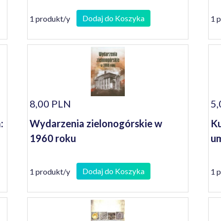
Dodaj do Koszyka
1 produkt/y
1 
8,00 PLN
5,
:
Wydarzenia zielonogórskie w
Ku
1960 roku
um
Dodaj do Koszyka
1 produkt/y
1 