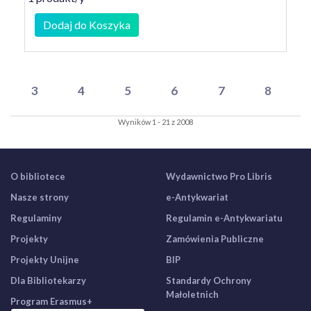
Dodaj do Koszyka
3
4
5
6
7
8
Wyników 1 - 21 z 2008
O bibliotece
Wydawnictwo Pro Libris
Nasze strony
e-Antykwariat
Regulaminy
Regulamin e-Antykwariatu
Projekty
Zamówienia Publiczne
Projekty Unijne
BIP
Dla Bibliotekarzy
Standardy Ochrony
Małoletnich
Program Erasmus+