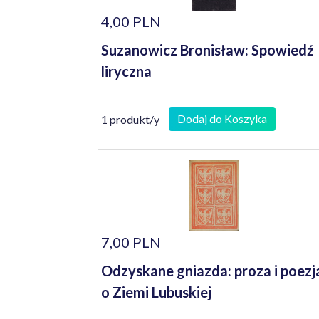
4,00 PLN
Suzanowicz Bronisław: Spowiedź
liryczna
Dodaj do Koszyka
1 produkt/y
7,00 PLN
Odzyskane gniazda: proza i poezj
o Ziemi Lubuskiej