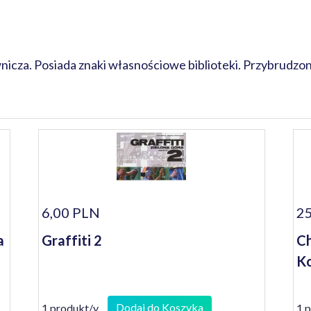
cza. Posiada znaki własnościowe biblioteki. Przybrudzo
6,00 PLN
25
a
Graffiti 2
Ch
Ko
Dodaj do Koszyka
1 produkt/y
1 