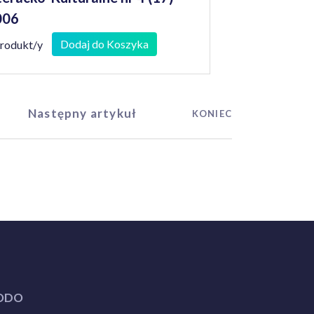
006
Dodaj do Koszyka
produkt/y
Następny artykuł
KONIEC
ODO