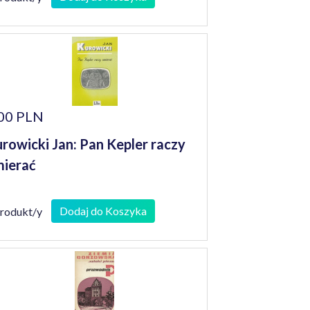
00 PLN
rowicki Jan: Pan Kepler raczy
ierać
Dodaj do Koszyka
produkt/y