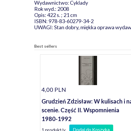
Wydawnictwo: Cyklady
Rok wyd.: 2008
Opis: 422 s. ; 21 cm
ISBN: 978-83-60279-34-2
UWAGI: Stan dobry, miękka oprawa wydawni
Best sellers
4,00 PLN
Grudzień Zdzisław: W kulisach i n
scenie. Część II. Wspomnienia
1980-1992
Dodaj do Koszyka
1 produkt/y