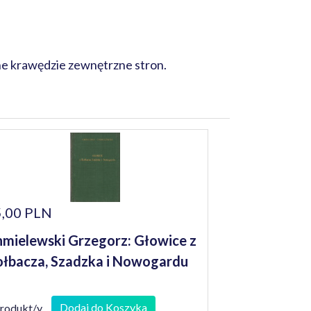
ne krawędzie zewnętrzne stron.
,00 PLN
mielewski Grzegorz: Głowice z
łbacza, Szadzka i Nowogardu
Dodaj do Koszyka
produkt/y