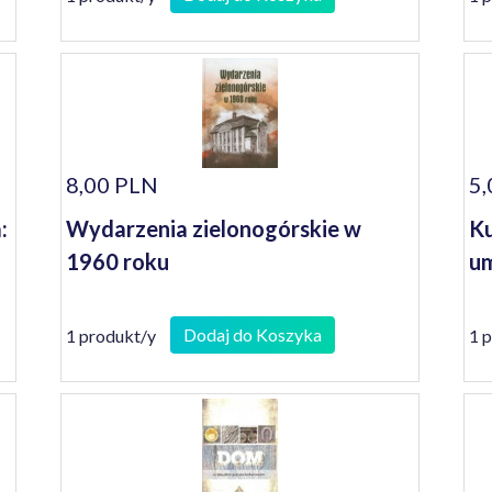
8,00 PLN
5,
:
Wydarzenia zielonogórskie w
Ku
1960 roku
um
Dodaj do Koszyka
1 produkt/y
1 