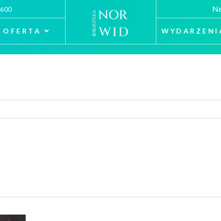
Ne
 600
OFERTA
WYDARZENI
i