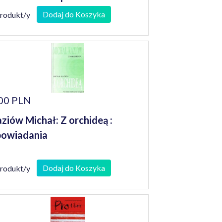
niorów
Dodaj do Koszyka
produkt/y
00 PLN
ziów Michał: Z orchideą :
owiadania
Dodaj do Koszyka
produkt/y