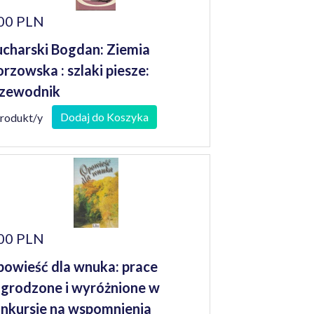
00 PLN
charski Bogdan: Ziemia
rzowska : szlaki piesze:
zewodnik
Dodaj do Koszyka
produkt/y
00 PLN
owieść dla wnuka: prace
grodzone i wyróżnione w
nkursie na wspomnienia