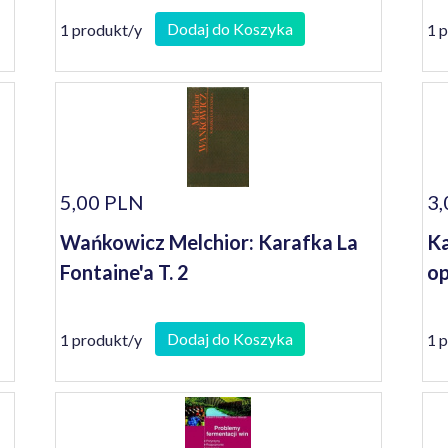
se
Dodaj do Koszyka
1 produkt/y
1 
5,00 PLN
3,
Wańkowicz Melchior: Karafka La
Ka
Fontaine'a T. 2
op
Dodaj do Koszyka
1 produkt/y
1 