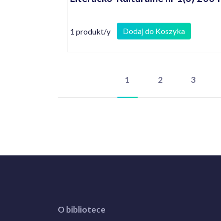
Dodaj do Koszyka
1 produkt/y
1
2
3
O bibliotece