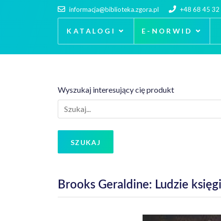
informacja@biblioteka.zgora.pl
+48 68 45 32
KATALOGI
E-NORWID
Wyszukaj interesujący cię produkt
SZUKAJ
Brooks Geraldine: Ludzie księg