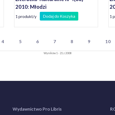
2010: Młodzi
2
Dodaj do Koszyka
1 produkt/y
1 
4
5
6
7
8
9
10
Wyników 1 - 21 z 2008
Wydawnictwo Pro Libris
R