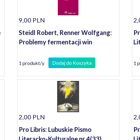
9,00 PLN
2,
e
Steidl Robert, Renner Wolfgang:
Pr
Problemy fermentacji win
Li
Dodaj do Koszyka
1 produkt/y
1 
2,00 PLN
2,
Pro Libris: Lubuskie Pismo
Pr
Literacko-Kulturalne nr 4(33)
Li