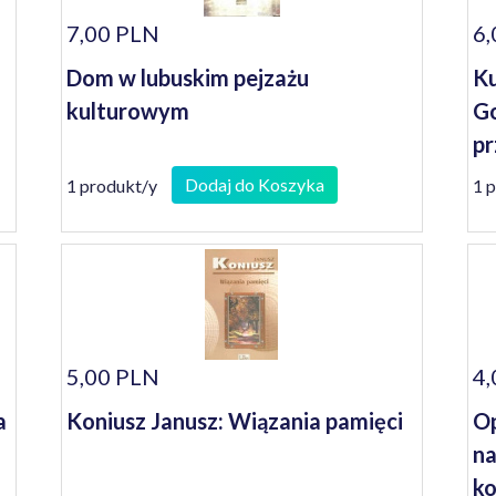
7,00 PLN
6,
Dom w lubuskim pejzażu
Ku
kulturowym
Go
pr
Dodaj do Koszyka
1 produkt/y
1 
5,00 PLN
4,
a
Koniusz Janusz: Wiązania pamięci
Op
na
ko