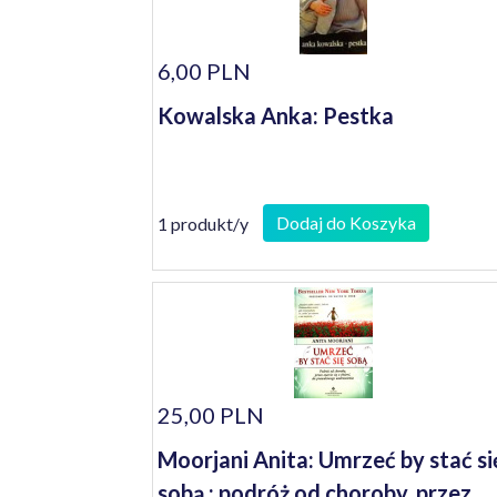
6,00 PLN
Kowalska Anka: Pestka
Dodaj do Koszyka
1 produkt/y
25,00 PLN
Moorjani Anita: Umrzeć by stać si
sobą : podróż od choroby, przez