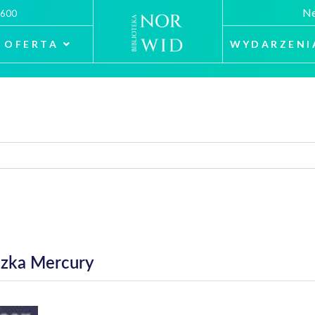
Ne
 600
OFERTA
WYDARZENI
czka Mercury