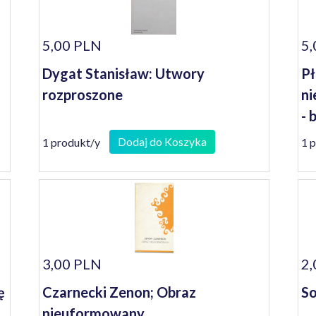
5,00 PLN
5,
Dygat Stanisław: Utwory
Pł
rozproszone
ni
- 
Dodaj do Koszyka
1 produkt/y
1 
3,00 PLN
2,
ę
Czarnecki Zenon; Obraz
So
nieuformowany