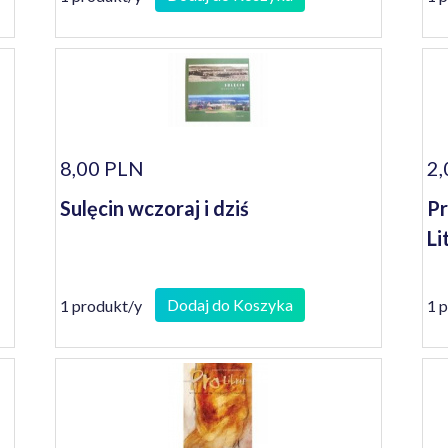
8,00 PLN
2,
Sulęcin wczoraj i dziś
Pr
Li
Dodaj do Koszyka
1 produkt/y
1 