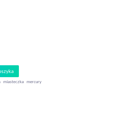
oszyka
a
miasteczka
mercury