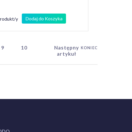
Dodaj do Koszyka
produkt/y
9
10
Następny
KONIEC
artykuł
ODO