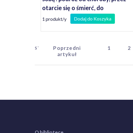
otarcie się o śmierć, do
prawdziwego uzdrowienia
Dodaj do Koszyka
1 produkt/y
Poprzedni
1
2
START
artykuł
O bibliotece