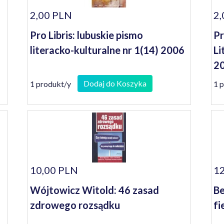
2,00 PLN
2,
Pro Libris: lubuskie pismo
Pr
literacko-kulturalne nr 1(14) 2006
Li
20
Dodaj do Koszyka
1 produkt/y
1 
10,00 PLN
12
Wójtowicz Witold: 46 zasad
Be
zdrowego rozsądku
fi