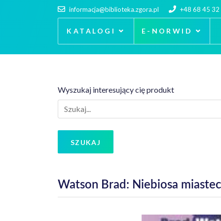
informacja@biblioteka.zgora.pl
+48 68 45 32
KATALOGI
E-NORWID
Wyszukaj interesujący cię produkt
SZUKAJ
Watson Brad: Niebiosa miaste