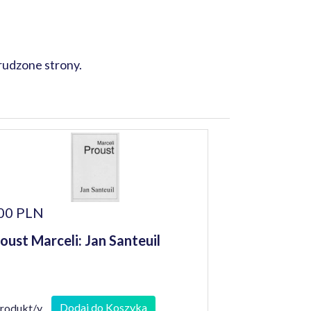
rudzone strony.
00 PLN
oust Marceli: Jan Santeuil
Dodaj do Koszyka
produkt/y