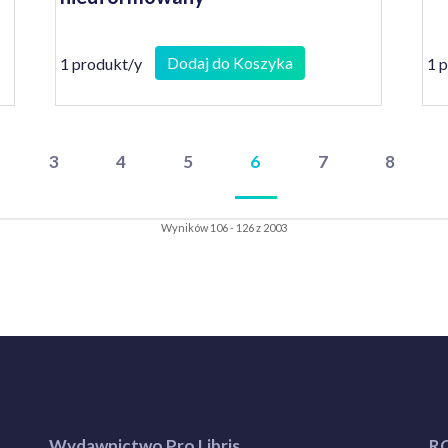
Dodaj do Koszyka
1 produkt/y
1 
3
4
5
6
7
8
Wyników 106 - 126 z 2003
Wydawnictwo Pro Libris
R