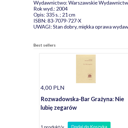
Wydawnictwo: Warszawskie Wydawnictwo
Rok wyd.: 2004
Opis: 335 s. ; 21 cm
ISBN: 83-7079-727-X
UWAGI: Stan dobry, miękka oprawa wydawni
Best sellers
4,00 PLN
Rozwadowska-Bar Grażyna: Nie
lubię zegarów
Dodaj do Koszyka
1 produkt/y