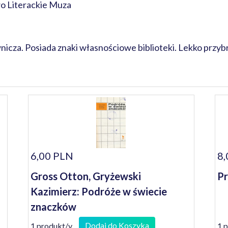
 Literackie Muza
cza. Posiada znaki własnościowe biblioteki. Lekko przyb
6,00 PLN
8,
Gross Otton, Gryżewski
Pr
Kazimierz: Podróże w świecie
znaczków
Dodaj do Koszyka
1 produkt/y
1 