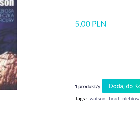
5,00 PLN
Dodaj do K
1 produkt/y
Tags :
watson
brad
niebios