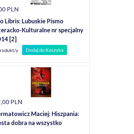
00 PLN
o Libris: Lubuskie Pismo
teracko-Kulturalne nr specjalny
14 [2]
Dodaj do Koszyka
produkt/y
,00 PLN
rmatowicz Maciej: Hiszpania:
esta dobra na wszystko