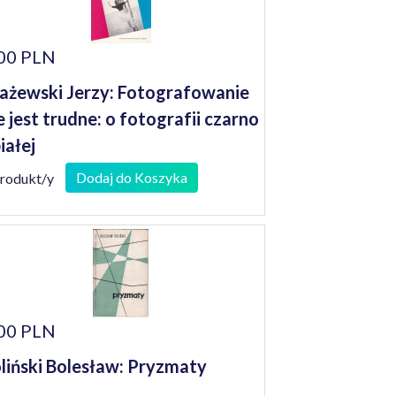
00 PLN
ażewski Jerzy: Fotografowanie
e jest trudne: o fotografii czarno
białej
Dodaj do Koszyka
produkt/y
00 PLN
liński Bolesław: Pryzmaty