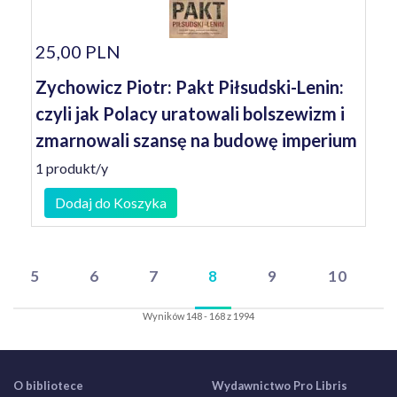
25,00 PLN
Zychowicz Piotr: Pakt Piłsudski-Lenin:
czyli jak Polacy uratowali bolszewizm i
zmarnowali szansę na budowę imperium
1 produkt/y
Dodaj do Koszyka
5
6
7
8
9
10
Wyników 148 - 168 z 1994
O bibliotece
Wydawnictwo Pro Libris