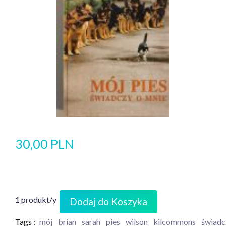
30,00 PLN
1 produkt/y
Dodaj do Koszyka
Tags :
mój
brian
sarah
pies
wilson
kilcommons
świadc