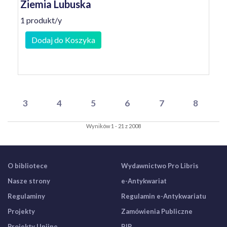
Ziemia Lubuska
1 produkt/y
Dodaj do Koszyka
3
4
5
6
7
8
Wyników 1 - 21 z 2008
O bibliotece
Wydawnictwo Pro Libris
Nasze strony
e-Antykwariat
Regulaminy
Regulamin e-Antykwariatu
Projekty
Zamówienia Publiczne
Projekty Unijne
BIP