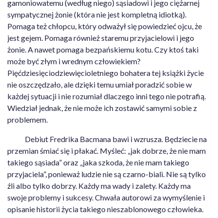
gamoniowatemu (według niego) sąsiadowi i jego ciężarnej
sympatycznej żonie (która nie jest kompletną idiotką).
Pomaga też chłopcu, który odważył się powiedzieć ojcu, że
jest gejem. Pomaga również staremu przyjacielowi i jego
żonie. A nawet pomaga bezpańskiemu kotu. Czy ktoś taki
może być złym i wrednym człowiekiem?
Pięćdziesięciodziewięcioletniego bohatera tej książki życie
nie oszczędzało, ale dzięki temu umiał poradzić sobie w
każdej sytuacji i nie rozumiał dlaczego inni tego nie potrafią.
Wiedział jednak, że nie może ich zostawić samymi sobie z
problemem.
Debiut Fredrika Bacmana bawi i wzrusza. Będziecie na
przemian śmiać się i płakać. Myśleć: „jak dobrze, że nie mam
takiego sąsiada” oraz „jaka szkoda, że nie mam takiego
przyjaciela”, ponieważ ludzie nie są czarno-biali. Nie są tylko
źli albo tylko dobrzy. Każdy ma wady i zalety. Każdy ma
swoje problemy i sukcesy. Chwała autorowi za wymyślenie i
opisanie historii życia takiego nieszablonowego człowieka.