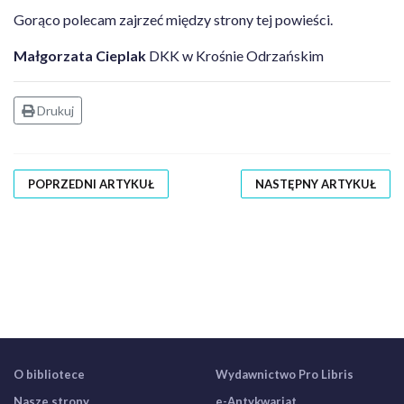
Gorąco polecam zajrzeć między strony tej powieści.
Małgorzata Cieplak
DKK w Krośnie Odrzańskim
Drukuj
POPRZEDNI ARTYKUŁ
NASTĘPNY ARTYKUŁ
O bibliotece
Wydawnictwo Pro Libris
Nasze strony
e-Antykwariat