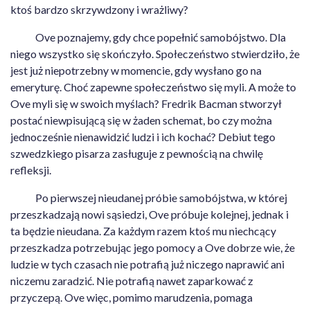
ktoś bardzo skrzywdzony i wrażliwy?
Ove poznajemy, gdy chce popełnić samobójstwo. Dla
niego wszystko się skończyło. Społeczeństwo stwierdziło, że
jest już niepotrzebny w momencie, gdy wysłano go na
emeryturę. Choć zapewne społeczeństwo się myli. A może to
Ove myli się w swoich myślach? Fredrik Bacman stworzył
postać niewpisującą się w żaden schemat, bo czy można
jednocześnie nienawidzić ludzi i ich kochać? Debiut tego
szwedzkiego pisarza zasługuje z pewnością na chwilę
refleksji.
Po pierwszej nieudanej próbie samobójstwa, w której
przeszkadzają nowi sąsiedzi, Ove próbuje kolejnej, jednak i
ta będzie nieudana. Za każdym razem ktoś mu niechcący
przeszkadza potrzebując jego pomocy a Ove dobrze wie, że
ludzie w tych czasach nie potrafią już niczego naprawić ani
niczemu zaradzić. Nie potrafią nawet zaparkować z
przyczepą. Ove więc, pomimo marudzenia, pomaga