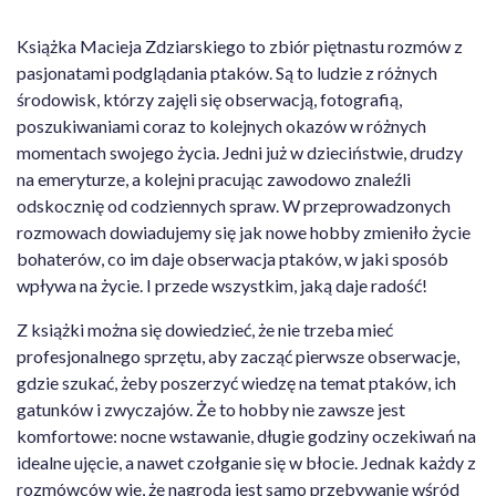
Książka Macieja Zdziarskiego to zbiór piętnastu rozmów z
pasjonatami podglądania ptaków. Są to ludzie z różnych
środowisk, którzy zajęli się obserwacją, fotografią,
poszukiwaniami coraz to kolejnych okazów w różnych
momentach swojego życia. Jedni już w dzieciństwie, drudzy
na emeryturze, a kolejni pracując zawodowo znaleźli
odskocznię od codziennych spraw. W przeprowadzonych
rozmowach dowiadujemy się jak nowe hobby zmieniło życie
bohaterów, co im daje obserwacja ptaków, w jaki sposób
wpływa na życie. I przede wszystkim, jaką daje radość!
Z książki można się dowiedzieć, że nie trzeba mieć
profesjonalnego sprzętu, aby zacząć pierwsze obserwacje,
gdzie szukać, żeby poszerzyć wiedzę na temat ptaków, ich
gatunków i zwyczajów. Że to hobby nie zawsze jest
komfortowe: nocne wstawanie, długie godziny oczekiwań na
idealne ujęcie, a nawet czołganie się w błocie. Jednak każdy z
rozmówców wie, że nagrodą jest samo przebywanie wśród