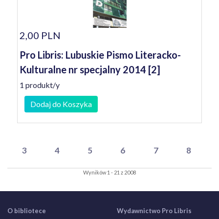
2,00 PLN
Pro Libris: Lubuskie Pismo Literacko-
Kulturalne nr specjalny 2014 [2]
1 produkt/y
Dodaj do Koszyka
3
4
5
6
7
8
Wyników 1 - 21 z 2008
O bibliotece
Wydawnictwo Pro Libris