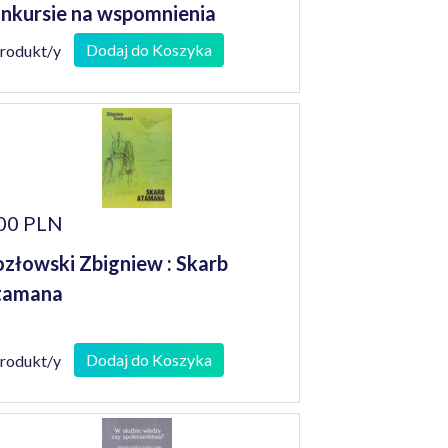
nkursie na wspomnienia
niorów
Dodaj do Koszyka
produkt/y
00 PLN
złowski Zbigniew : Skarb
tamana
Dodaj do Koszyka
produkt/y