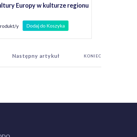
ltury Europy w kulturze regionu
Dodaj do Koszyka
produkt/y
Następny artykuł
KONIEC
ODO