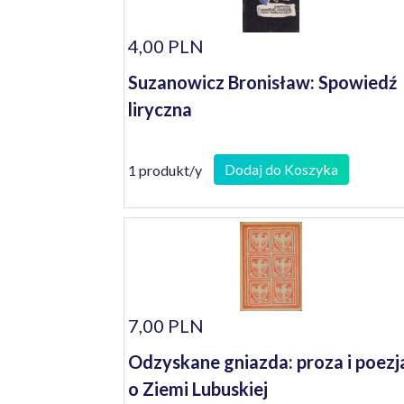
4,00 PLN
Suzanowicz Bronisław: Spowiedź
liryczna
Dodaj do Koszyka
1 produkt/y
7,00 PLN
Odzyskane gniazda: proza i poezj
o Ziemi Lubuskiej