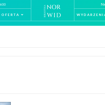
Ne
 600
OFERTA
WYDARZENI