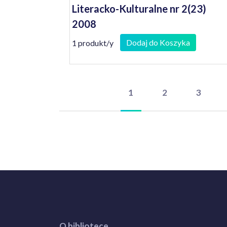
Literacko-Kulturalne nr 2(23)
2008
Dodaj do Koszyka
1 produkt/y
1
2
3
O bibliotece