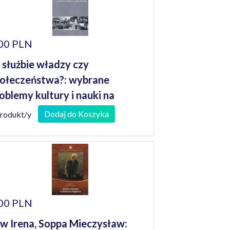
00 PLN
służbie władzy czy
ołeczeństwa?: wybrane
oblemy kultury i nauki na
odkowym Nadodrzu w latach
Dodaj do Koszyka
produkt/y
945-1989
00 PLN
w Irena, Soppa Mieczysław: