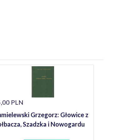
,00 PLN
mielewski Grzegorz: Głowice z
łbacza, Szadzka i Nowogardu