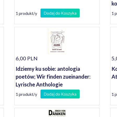
ko
se
Dodaj do Koszyka
1 produkt/y
1 
6,00 PLN
5,
Idziemy ku sobie: antologia
Ko
poetów; Wir finden zueinander:
A
Lyrische Anthologie
Dodaj do Koszyka
1 produkt/y
1 