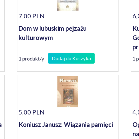
7,00 PLN
6,
Dom w lubuskim pejzażu
Ku
kulturowym
Go
pr
Dodaj do Koszyka
1 produkt/y
1 
5,00 PLN
4,
a
Koniusz Janusz: Wiązania pamięci
Op
na