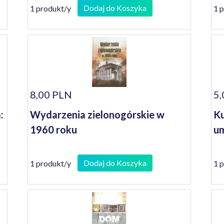
Dodaj do Koszyka
1 produkt/y
1 
8,00 PLN
5,
:
Wydarzenia zielonogórskie w
Ku
1960 roku
um
Dodaj do Koszyka
1 produkt/y
1 