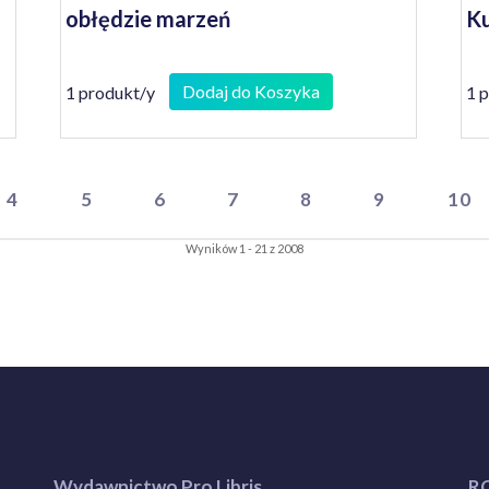
obłędzie marzeń
Ku
Dodaj do Koszyka
1 produkt/y
1 
4
5
6
7
8
9
10
Wyników 1 - 21 z 2008
Wydawnictwo Pro Libris
R