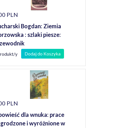
00 PLN
charski Bogdan: Ziemia
rzowska : szlaki piesze:
zewodnik
Dodaj do Koszyka
produkt/y
00 PLN
owieść dla wnuka: prace
grodzone i wyróżnione w