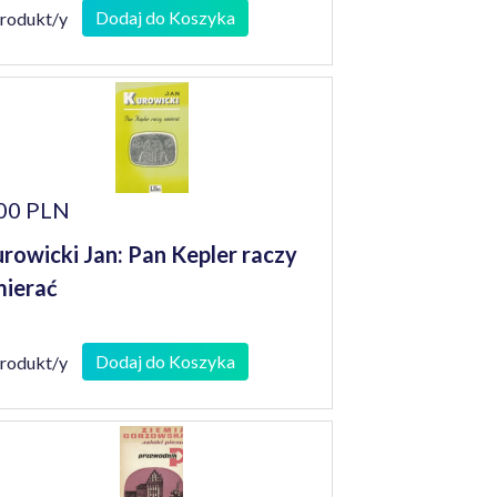
Dodaj do Koszyka
produkt/y
00 PLN
rowicki Jan: Pan Kepler raczy
ierać
Dodaj do Koszyka
produkt/y