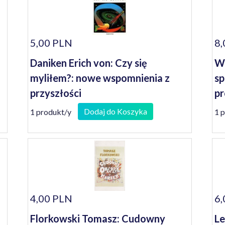
5,00 PLN
8,
Daniken Erich von: Czy się
W 
myliłem?: nowe wspomnienia z
sp
przyszłości
pr
Śr
Dodaj do Koszyka
1 produkt/y
1 
1
4,00 PLN
6,
Florkowski Tomasz: Cudowny
Le