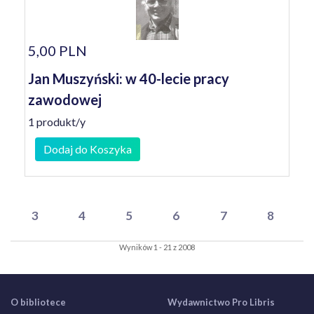
5,00 PLN
Jan Muszyński: w 40-lecie pracy
zawodowej
1 produkt/y
Dodaj do Koszyka
3
4
5
6
7
8
Wyników 1 - 21 z 2008
O bibliotece
Wydawnictwo Pro Libris