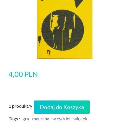
4,00 PLN
1 produkt/y
Dodaj do Koszyka
Tags :
gra
marzena
w cyrkiel
więcek