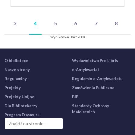
3
4
5
6
7
8
Wyników 64 - 84 z 2008
O bibliotece
Wydawnictwo Pro Libris
Nasze strony
e-Antykwariat
Regulaminy
Regulamin e-Antykwariatu
Projekty
Zamówienia Publiczne
Projekty Unijne
BIP
Dla Bibliotekarzy
Standardy Ochrony
Małoletnich
Program Erasmus+