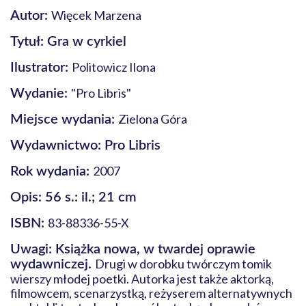
Więcek Marzena
Autor:
Tytuł: Gra w cyrkiel
Politowicz Ilona
Ilustrator:
"Pro Libris"
Wydanie:
Zielona Góra
Miejsce wydania:
Wydawnictwo: Pro Libris
2007
Rok wydania:
Opis: 56 s.: il.; 21 cm
83-88336-55-X
ISBN:
Uwagi: Książka nowa, w twardej oprawie
Drugi w dorobku twórczym tomik
wydawniczej.
wierszy młodej poetki. Autorka jest także aktorką,
filmowcem, scenarzystką, reżyserem alternatywnych