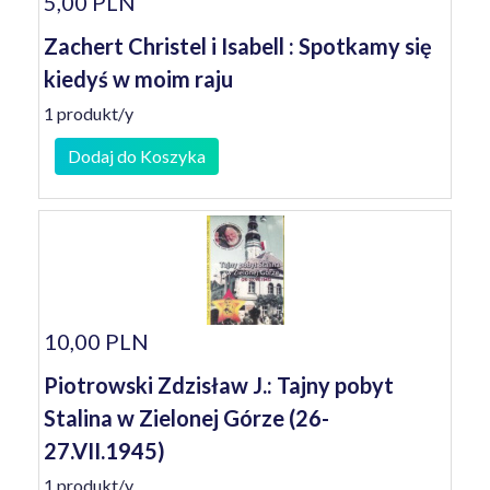
5,00 PLN
Zachert Christel i Isabell : Spotkamy się
kiedyś w moim raju
1 produkt/y
Dodaj do Koszyka
10,00 PLN
Piotrowski Zdzisław J.: Tajny pobyt
Stalina w Zielonej Górze (26-
27.VII.1945)
1 produkt/y