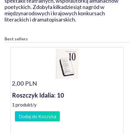
spektakli teatralnych, współautorką almanachów
poetyckich. Zdobyła kilkadziesiąt nagród w
międzynarodowych i krajowych konkursach
literackich i dramatopisarskich.
Best sellers
2,00 PLN
Roszczyk Idalia: 10
1 produkt/y
Dodaj do Koszyka