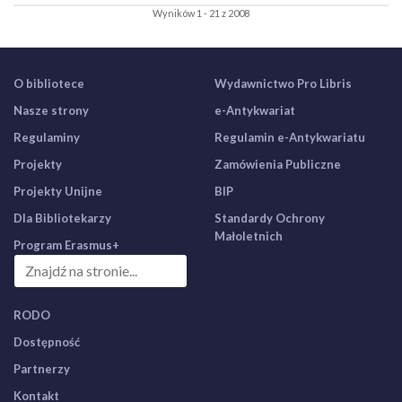
Wyników 1 - 21 z 2008
O bibliotece
Wydawnictwo Pro Libris
Nasze strony
e-Antykwariat
Regulaminy
Regulamin e-Antykwariatu
Projekty
Zamówienia Publiczne
Projekty Unijne
BIP
Dla Bibliotekarzy
Standardy Ochrony
Małoletnich
Program Erasmus+
RODO
Dostępność
Partnerzy
Kontakt