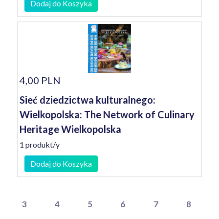
Dodaj do Koszyka
4,00 PLN
Sieć dziedzictwa kulturalnego:
Wielkopolska: The Network of Culinary
Heritage Wielkopolska
1 produkt/y
Dodaj do Koszyka
3
4
5
6
7
8