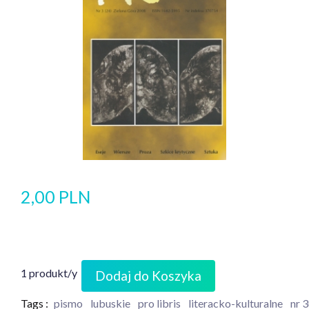
2,00 PLN
1 produkt/y
Dodaj do Koszyka
Tags :
pismo
lubuskie
pro libris
literacko-kulturalne
nr 