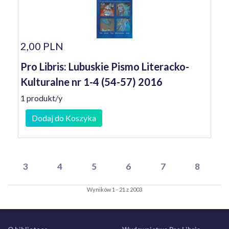
2,00 PLN
Pro Libris: Lubuskie Pismo Literacko-
Kulturalne nr 1-4 (54-57) 2016
1 produkt/y
Dodaj do Koszyka
3
4
5
6
7
8
Wyników 1 - 21 z 2003