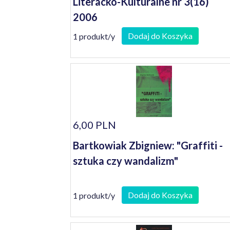
Literacko-Kulturalne nr 3(16)
2006
Dodaj do Koszyka
1 produkt/y
6,00 PLN
Bartkowiak Zbigniew: "Graffiti -
sztuka czy wandalizm"
Dodaj do Koszyka
1 produkt/y