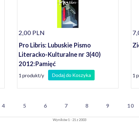
2,00 PLN
7,
Pro Libris: Lubuskie Pismo
Zi
Literacko-Kulturalne nr 3(40)
2012:Pamięć
Dodaj do Koszyka
1 produkt/y
1 
4
5
6
7
8
9
10
Wyników 1 - 21 z 2003