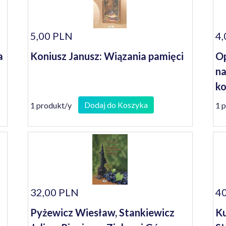
5,00 PLN
4,
a
Koniusz Janusz: Wiązania pamięci
Op
na
ko
se
Dodaj do Koszyka
1 produkt/y
1 
32,00 PLN
40
Pyżewicz Wiesław, Stankiewicz
Ku