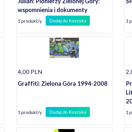
Julian: Pionierzy Zielonej Góry:
Sł
wspomnienia i dokumenty
Dodaj do Koszyka
1 produkt/y
1 
4,00 PLN
2,
Graffiti: Zielona Góra 1994-2008
Pr
Li
2
Dodaj do Koszyka
1 produkt/y
1 