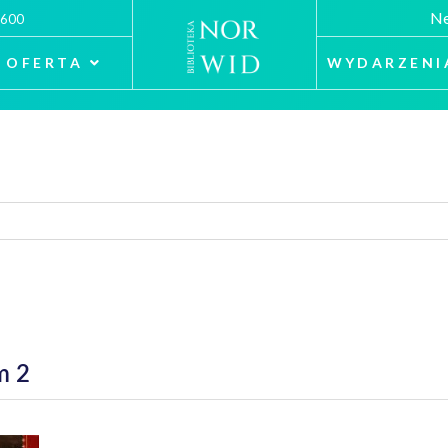
Ne
 600
OFERTA
WYDARZENI
m 2