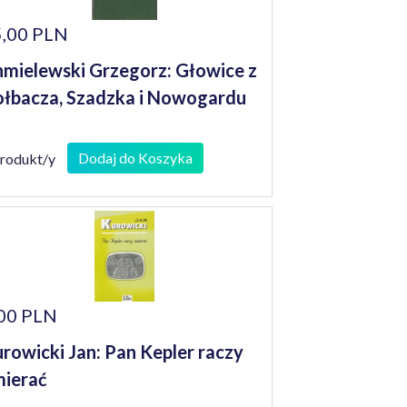
,00 PLN
mielewski Grzegorz: Głowice z
łbacza, Szadzka i Nowogardu
Dodaj do Koszyka
produkt/y
00 PLN
rowicki Jan: Pan Kepler raczy
ierać