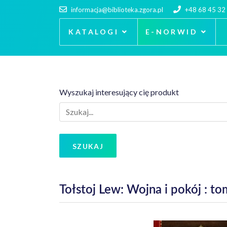
informacja@biblioteka.zgora.pl
+48 68 45 32
KATALOGI
E-NORWID
Wyszukaj interesujący cię produkt
SZUKAJ
Tołstoj Lew: Wojna i pokój : to