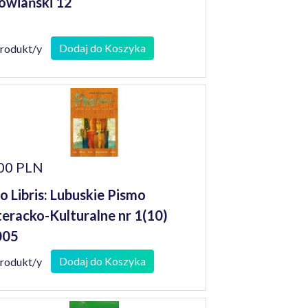
owiański 12
Dodaj do Koszyka
produkt/y
00 PLN
o Libris: Lubuskie Pismo
teracko-Kulturalne nr 1(10)
005
Dodaj do Koszyka
produkt/y