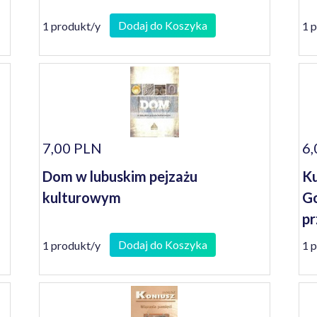
Dodaj do Koszyka
1 produkt/y
1 
7,00 PLN
6,
Dom w lubuskim pejzażu
Ku
kulturowym
Go
pr
Dodaj do Koszyka
1 produkt/y
1 