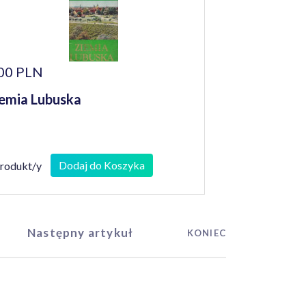
00 PLN
emia Lubuska
Dodaj do Koszyka
produkt/y
Następny artykuł
KONIEC