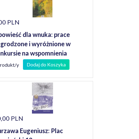
00 PLN
owieść dla wnuka: prace
grodzone i wyróżnione w
nkursie na wspomnienia
niorów
Dodaj do Koszyka
produkt/y
,00 PLN
rzawa Eugeniusz: Plac