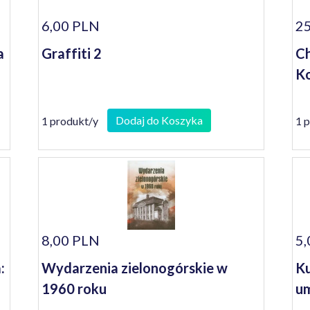
6,00 PLN
25
a
Graffiti 2
Ch
Ko
Dodaj do Koszyka
1 produkt/y
1 
8,00 PLN
5,
:
Wydarzenia zielonogórskie w
Ku
1960 roku
um