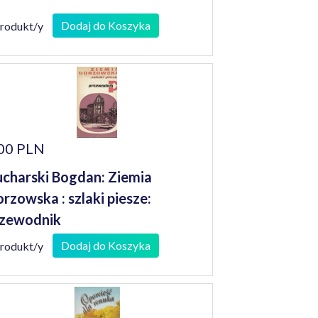
Dodaj do Koszyka
produkt/y
00 PLN
charski Bogdan: Ziemia
rzowska : szlaki piesze:
zewodnik
Dodaj do Koszyka
produkt/y