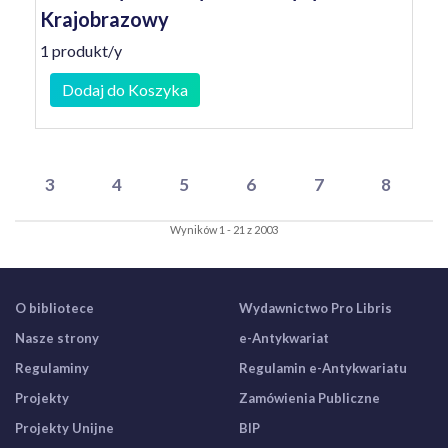
Krajobrazowy
1 produkt/y
Dodaj do Koszyka
3
4
5
6
7
8
Wyników 1 - 21 z 2003
O bibliotece
Wydawnictwo Pro Libris
Nasze strony
e-Antykwariat
Regulaminy
Regulamin e-Antykwariatu
Projekty
Zamówienia Publiczne
Projekty Unijne
BIP