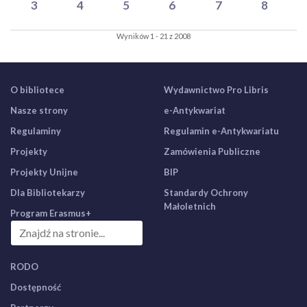
3
4
5
6
7
8
Wyników 1 - 21 z 2008
O bibliotece
Wydawnictwo Pro Libris
Nasze strony
e-Antykwariat
Regulaminy
Regulamin e-Antykwariatu
Projekty
Zamówienia Publiczne
Projekty Unijne
BIP
Dla Bibliotekarzy
Standardy Ochrony
Małoletnich
Program Erasmus+
RODO
Dostępność