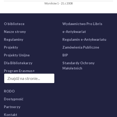
Wyników 1 - 21 z 2008
O bibliotece
Wydawnictwo Pro Libris
Nasze strony
e-Antykwariat
Regulaminy
Regulamin e-Antykwariatu
Projekty
Zamówienia Publiczne
Projekty Unijne
BIP
Dla Bibliotekarzy
Standardy Ochrony
Małoletnich
Program Erasmus+
RODO
Dostępność
Partnerzy
Kontakt