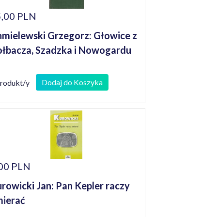
,00 PLN
mielewski Grzegorz: Głowice z
łbacza, Szadzka i Nowogardu
Dodaj do Koszyka
produkt/y
00 PLN
rowicki Jan: Pan Kepler raczy
ierać