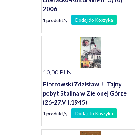
2006
Dodaj do Koszyka
1 produkt/y
10,00 PLN
Piotrowski Zdzisław J.: Tajny
pobyt Stalina w Zielonej Górze
(26-27.VII.1945)
Dodaj do Koszyka
1 produkt/y