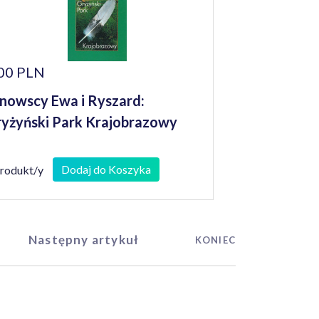
00 PLN
nowscy Ewa i Ryszard:
yżyński Park Krajobrazowy
Dodaj do Koszyka
produkt/y
Następny artykuł
KONIEC