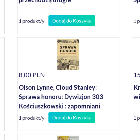
Dodaj do Koszyka
1 produkt/y
1 
8,00 PLN
15
Olson Lynne, Cloud Stanley:
Kr
Sprawa honoru: Dywizjon 303
wi
Kościuszkowski : zapomniani
bohaterowie II wojny światowej
Dodaj do Koszyka
1 produkt/y
1 