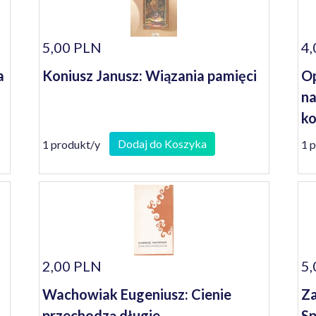
5,00 PLN
4,
a
Koniusz Janusz: Wiązania pamięci
Op
na
ko
se
Dodaj do Koszyka
1 produkt/y
1 
2,00 PLN
5,
Wachowiak Eugeniusz: Cienie
Za
przechodzą długie
Sp