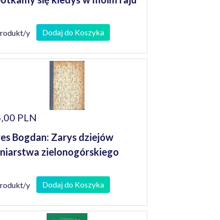
Dodaj do Koszyka
produkt/y
,00 PLN
es Bogdan: Zarys dziejów
niarstwa zielonogórskiego
Dodaj do Koszyka
produkt/y