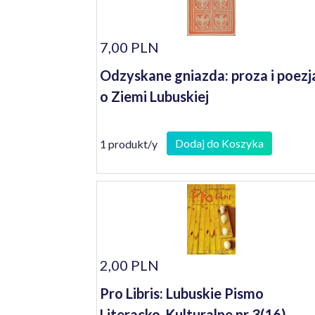
7,00 PLN
Odzyskane gniazda: proza i poezj
o Ziemi Lubuskiej
Dodaj do Koszyka
1 produkt/y
2,00 PLN
Pro Libris: Lubuskie Pismo
Literacko-Kulturalne nr 3(16)