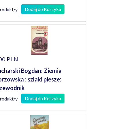
Dodaj do Koszyka
produkt/y
00 PLN
charski Bogdan: Ziemia
rzowska : szlaki piesze:
zewodnik
Dodaj do Koszyka
produkt/y