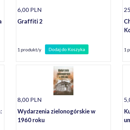
6,00 PLN
25
a
Graffiti 2
Ch
Ko
Dodaj do Koszyka
1 produkt/y
1 
8,00 PLN
5,
:
Wydarzenia zielonogórskie w
Ku
1960 roku
um