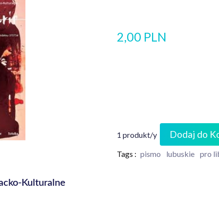
2,00 PLN
Dodaj do K
1 produkt/y
Tags :
pismo
lubuskie
pro li
racko-Kulturalne