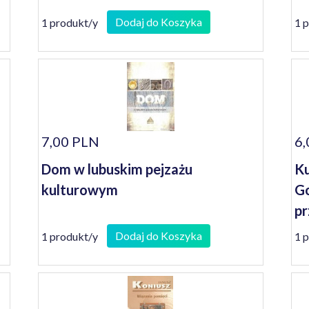
Dodaj do Koszyka
1 produkt/y
1 
7,00 PLN
6,
Dom w lubuskim pejzażu
Ku
kulturowym
Go
pr
Dodaj do Koszyka
1 produkt/y
1 