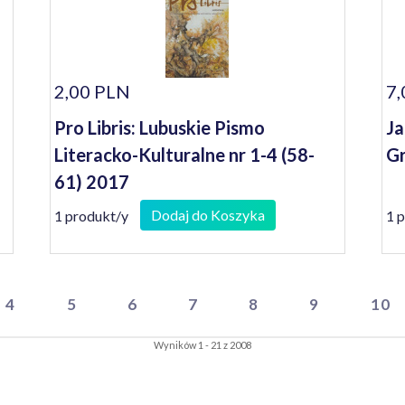
2,00 PLN
7,
Pro Libris: Lubuskie Pismo
Ja
Literacko-Kulturalne nr 1-4 (58-
Gr
61) 2017
Dodaj do Koszyka
1 produkt/y
1 
4
5
6
7
8
9
10
Wyników 1 - 21 z 2008