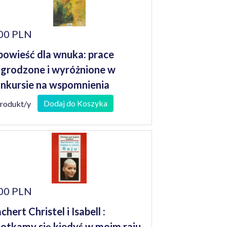
00 PLN
owieść dla wnuka: prace
grodzone i wyróżnione w
nkursie na wspomnienia
niorów
Dodaj do Koszyka
produkt/y
00 PLN
chert Christel i Isabell :
otkamy się kiedyś w moim raju