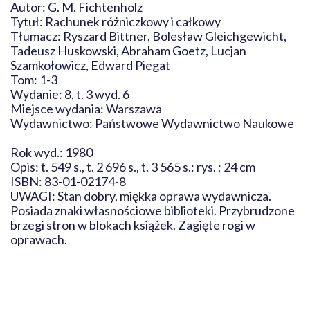
Autor: G. M. Fichtenholz
Tytuł: Rachunek różniczkowy i całkowy
Tłumacz: Ryszard Bittner, Bolesław Gleichgewicht,
Tadeusz Huskowski, Abraham Goetz, Lucjan
Szamkołowicz, Edward Piegat
Tom: 1-3
Wydanie: 8, t. 3 wyd. 6
Miejsce wydania: Warszawa
Wydawnictwo: Państwowe Wydawnictwo Naukowe
Rok wyd.: 1980
Opis: t. 549 s., t. 2 696 s., t. 3 565 s.: rys. ; 24 cm
ISBN: 83-01-02174-8
UWAGI: Stan dobry, miękka oprawa wydawnicza.
Posiada znaki własnościowe biblioteki. Przybrudzone
brzegi stron w blokach książek. Zagięte rogi w
oprawach.