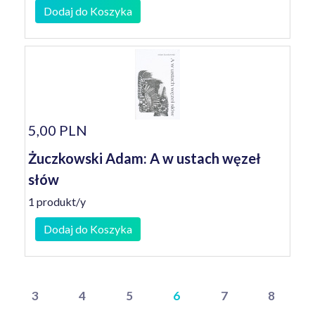
Dodaj do Koszyka
5,00 PLN
Żuczkowski Adam: A w ustach węzeł
słów
1 produkt/y
Dodaj do Koszyka
3
4
5
6
7
8