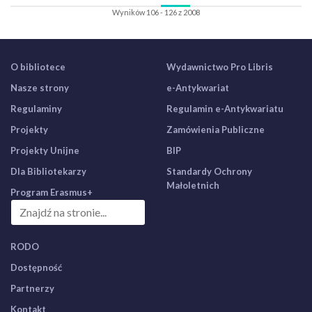
Wyników 106 - 126 z 2008
O bibliotece
Wydawnictwo Pro Libris
Nasze strony
e-Antykwariat
Regulaminy
Regulamin e-Antykwariatu
Projekty
Zamówienia Publiczne
Projekty Unijne
BIP
Dla Bibliotekarzy
Standardy Ochrony
Małoletnich
Program Erasmus+
RODO
Dostępność
Partnerzy
Kontakt