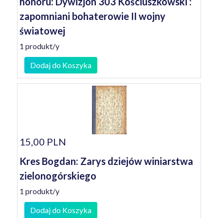
honoru: Dywizjon 303 Kościuszkowski :
zapomniani bohaterowie II wojny
światowej
1 produkt/y
Dodaj do Koszyka
15,00 PLN
Kres Bogdan: Zarys dziejów winiarstwa
zielonogórskiego
1 produkt/y
Dodaj do Koszyka