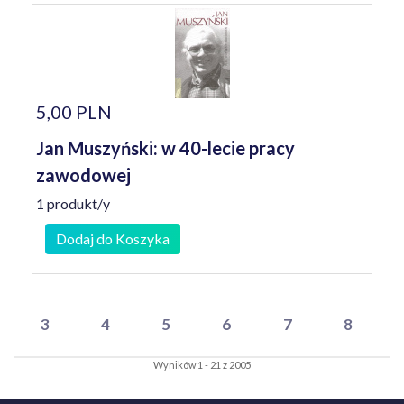
5,00 PLN
Jan Muszyński: w 40-lecie pracy
zawodowej
1 produkt/y
Dodaj do Koszyka
3
4
5
6
7
8
Wyników 1 - 21 z 2005