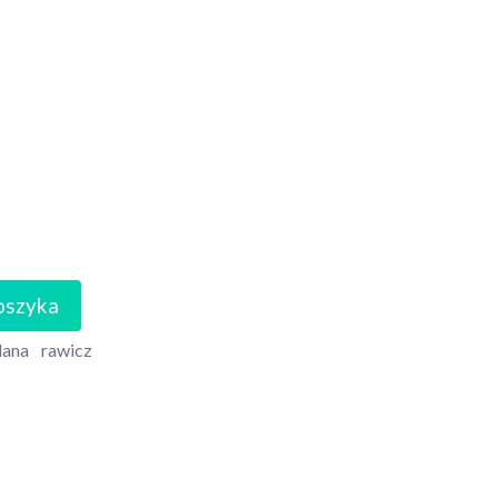
oszyka
lana
rawicz