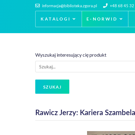
informacja@biblioteka.zgora.pl
+48 68 45 32
KATALOGI
E-NORWID
Wyszukaj interesujący cię produkt
SZUKAJ
Rawicz Jerzy: Kariera Szambel