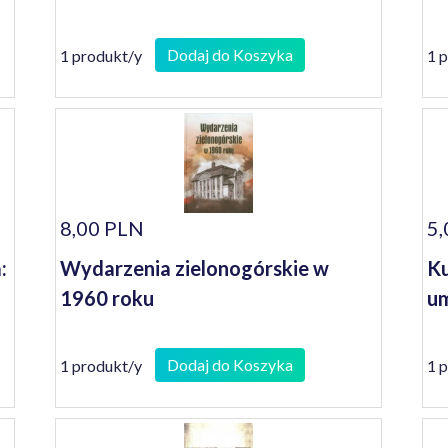
Dodaj do Koszyka
1 produkt/y
1 
8,00 PLN
5,
:
Wydarzenia zielonogórskie w
Ku
1960 roku
um
Dodaj do Koszyka
1 produkt/y
1 