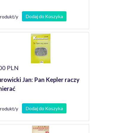
Dodaj do Koszyka
produkt/y
00 PLN
rowicki Jan: Pan Kepler raczy
ierać
Dodaj do Koszyka
produkt/y