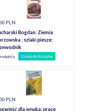
00 PLN
charski Bogdan: Ziemia
rzowska : szlaki piesze:
zewodnik
Dodaj do Koszyka
produkt/y
00 PLN
owieść dla wnuka: prace