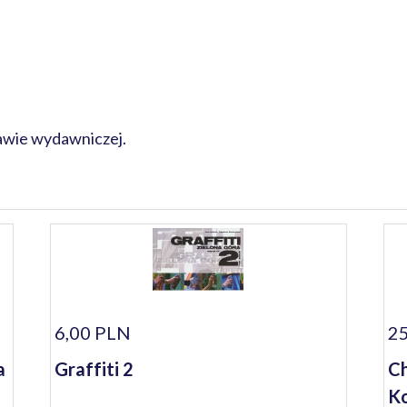
rawie wydawniczej.
6,00 PLN
25
a
Graffiti 2
Ch
Ko