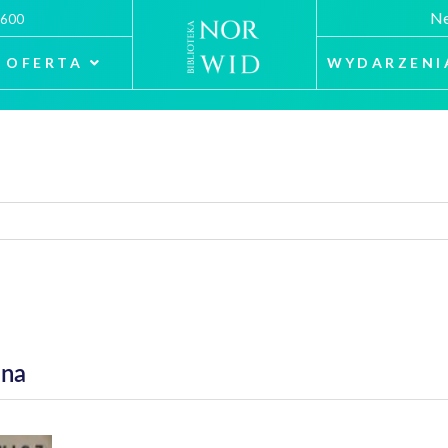
Ne
 600
OFERTA
WYDARZENI
ana