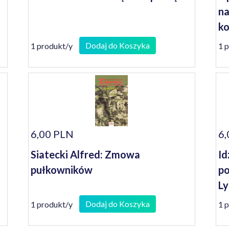
na
ko
se
Dodaj do Koszyka
1 produkt/y
1 
6,00 PLN
6,
Siatecki Alfred: Zmowa
Id
pułkowników
po
Ly
Dodaj do Koszyka
1 produkt/y
1 