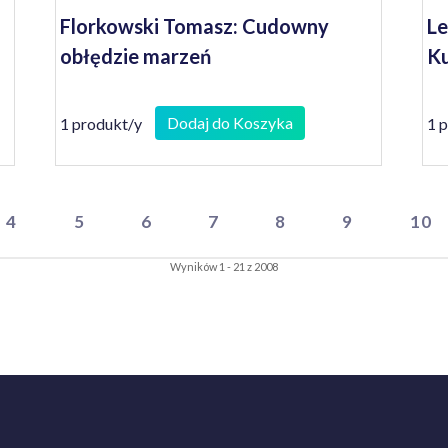
Florkowski Tomasz: Cudowny
Le
obłędzie marzeń
Ku
Dodaj do Koszyka
1 produkt/y
1 
4
5
6
7
8
9
10
Wyników 1 - 21 z 2008