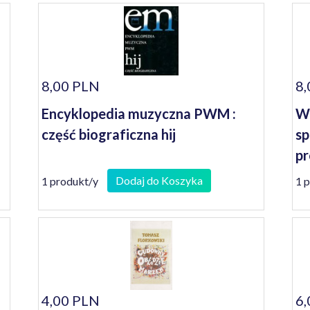
8,00 PLN
8,
Encyklopedia muzyczna PWM :
W 
część biograficzna hij
sp
pr
Śr
Dodaj do Koszyka
1 produkt/y
1 
1
4,00 PLN
6,