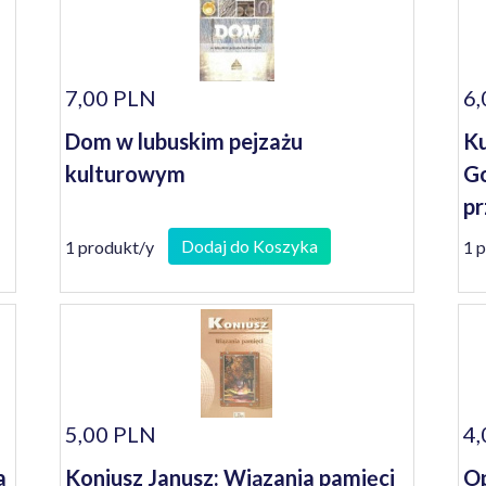
7,00 PLN
6,
Dom w lubuskim pejzażu
Ku
kulturowym
Go
pr
Dodaj do Koszyka
1 produkt/y
1 
5,00 PLN
4,
a
Koniusz Janusz: Wiązania pamięci
Op