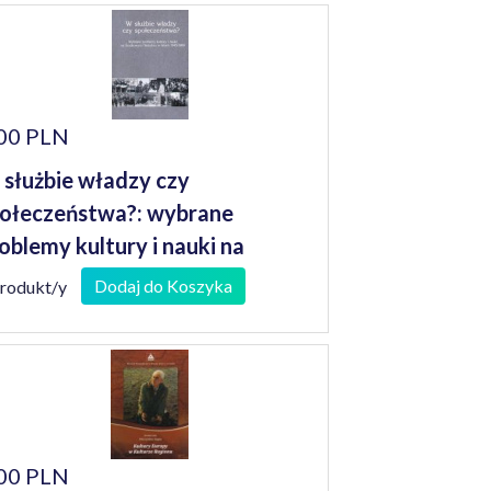
00 PLN
służbie władzy czy
ołeczeństwa?: wybrane
oblemy kultury i nauki na
odkowym Nadodrzu w latach
Dodaj do Koszyka
produkt/y
945-1989
00 PLN