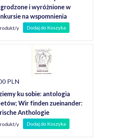
grodzone i wyróżnione w
nkursie na wspomnienia
niorów
Dodaj do Koszyka
produkt/y
00 PLN
ziemy ku sobie: antologia
etów; Wir finden zueinander:
rische Anthologie
Dodaj do Koszyka
produkt/y