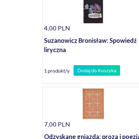
4,00 PLN
Suzanowicz Bronisław: Spowiedź
liryczna
Dodaj do Koszyka
1 produkt/y
7,00 PLN
Odzyskane gniazda: proza i poezj