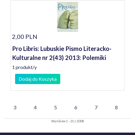
2,00 PLN
Pro Libris: Lubuskie Pismo Literacko-
Kulturalne nr 2(43) 2013: Polemiki
1 produkt/y
Dodaj do Koszyka
3
4
5
6
7
8
Wyników 1 - 21 z 2008