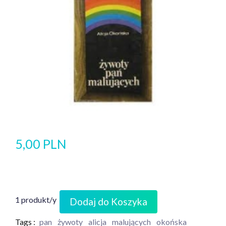
5,00 PLN
1 produkt/y
Dodaj do Koszyka
Tags :
pan
żywoty
alicja
malujących
okońska